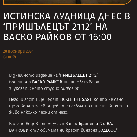
ИСТИНСКА ЛУДНИЦА ДНЕС В
‘ПРИШЪЛЕЦЪТ 2112’ НА
ВАСКО РАЙКОВ ОТ 16:00
28 ноември 2024
00:20
‘ПРИШЪЛЕЦЪТ 2112’
В днешното издание на
,
ВАСКО РАЙКОВ
водещият
ще ни облъчва от
звукозаписното студио
Audioslot
.
TICKLE THE SAGE
Негови гости ще бъдат
, които не само
ще говорят за своя дебютен албум, но и ще изсвирят на
живо няколко песни от него.
братята Г. и ВЛ.
В целия водовъртеж участват и
ВАНКОВИ
„ОДЕСОС“
от любимата ни крафт винарна
.