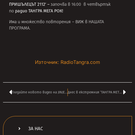
ПРИШЪЛЕЦЪТ 2112′ –
започва в 16:00 в четвъртък
радио ТАНГРА МЕГА РОК!
по
Има и множество повторения –
ВИЖ в НАШАТА
ПРОГРАМА
.
Източник: RadioTangra.com
Гледайте новото видео на JINJER – ‘Green Serpent’
Днес в екстремния ‘ТАНГРА МЕТЪЛ ШОК’ на ВАСИЛ ВЪРБАНОВ от 14:00
ЗА НАС