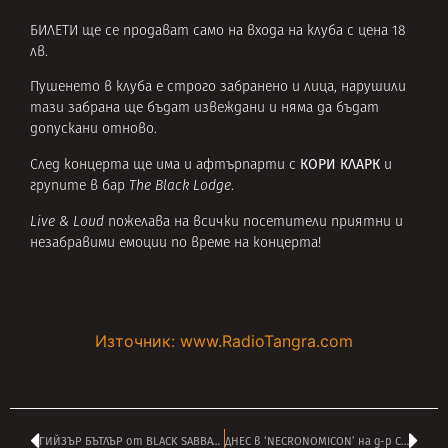
БИЛЕТИ ще се продават само на входа на клуба с цена 18
лв.
Пушенето в клуба е строго забранено и лица, нарушили
тази забрана ще бъдат извеждани и няма да бъдат
допускани отново.
КОРИ КЛАРК
След концерта ще има и афтърпарти с
и
групите в бар
The Black Lodge
.
Live & Loud
пожелава на всички посетители приятни и
незабравими емоции по време на концерта!
Източник: www.RadioTangra.com
ГИЙЗЪР БЪТЛЪР от BLACK SABBATH зад решетките след сбиване в бар
ДНЕС в ‘NECRONOMICON’ на д-р СТИФЕНЩАЙН