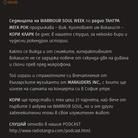
00:00
Седмицата на
WARRIOUR SOUL WEEK
радио ТАНГРА
по
МЕГА РОК
продължава – виж. Култовият им вокалист –
КОРИ КЛАРК
бе днес в нашето студио, за няколко бири и
чудесни рокендрол истории.
Както се вижда и от снимките, хиперактивният
вокалист не се задържа повече от секунда-две на дивана
и скочи прев пред микрофона.
Той изрази и страхотните си впечатления от
MARAUDERS INC.
българските музиканти от
, с които ще
излезе на сцената на концерта си в София утре.
КОРИ
ще представи с тях цели 21 парчета, най-вече от
първите 3 албума на WARRIOR SOUL, но и от други
забележителни епохи в своя изумителен живот.
СЛУШАЙ
отново в нашия PODCAST
http://www.radiotangra.com/podcast.html
.