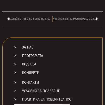
Гледайте новото видео на KING GIZZARD & THE LIZARD WIZARD – ‘Level 5’
Концертът на MOONSPELL с оркестър в Античния театър е отменен
ЗА НАС
ПРОГРАМАТА
ВОДЕЩИ
КОНЦЕРТИ
КОНТАКТИ
УСЛОВИЯ ЗА ПОЛЗВАНЕ
ПОЛИТИКА ЗА ПОВЕРИТЕЛНОСТ
Search Button