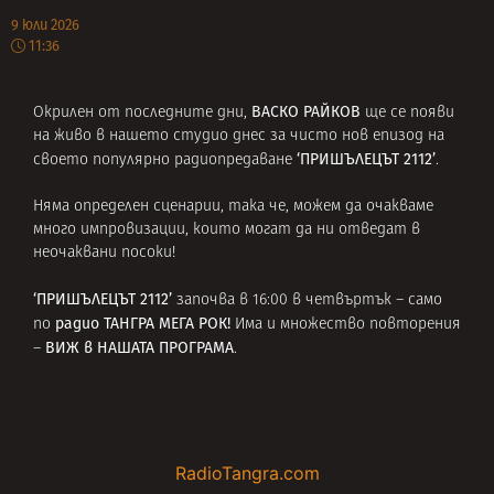
9 юли 2026
11:36
ВАСКО РАЙКОВ
Окрилен от последните дни,
ще се появи
на живо в нашето студио днес за чисто нов епизод на
‘ПРИШЪЛЕЦЪТ 2112’
своето популярно радиопредаване
.
Няма определен сценарии, така че, можем да очакваме
много импровизации, които могат да ни отведат в
неочаквани посоки!
‘ПРИШЪЛЕЦЪТ 2112’
започва в 16:00 в четвъртък – само
радио ТАНГРА МЕГА РОК!
по
Има и множество повторения
ВИЖ в НАШАТА ПРОГРАМА
–
.
RadioTangra.com