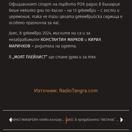
Официалният старт на първото РОК радио в България
беше няколко дни по-късно – на 13 декември – с гости и
церемония, така че тази цялата декемврийска седмица е
особено празнична за нас.
Днес, 8 декември 2024, мислите ни са и за
КОНСТАНТИН МАРКОВ
КИРИЛ
незабравимите
и
МАРИЧКОВ –
родители на идеята.
„МОЯТ ПЛЕЙЛИСТ“
В
ще стане дума и за тях.
Източник: RadioTangra.com
НИКО МАКБРЕЙН обяви концерта на IRON MAIDEN днес за последен с тях
ДНЕС в предаването ‘МЕГАЧАС’ на АНДРЕЙ ВЛАДОВ от Лондон в 16:00