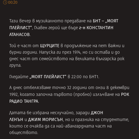
00:20
БНТ – „МОЯТ
Тази вечер в музикалното предаване на
ПЛЕЙЛИСТ“
г-н КОНСТАНТИН
, Главен герой ще бъде
АТАНАСОВ
.
ЩУРЦИТЕ
Той е част от
в продължение на пет важни и
бурни години. Напуска ги през 1974, но си остава и до
днес част от семейството на великата българска рок
група.
„МОЯТ ПЛЕЙЛИСТ“
Гледайте
в
22:00 по БНТ1.
А днес отбелязваме точно 32 години от онзи 8 декември
РОК
1992, когато започна първото (пробно) излъчване на
РАДИО ТАНГРА
.
ДЖОН
Датата бе избрана неслучайно, заради
ЛЕНЪН
ДЖИМ МОРИСЪН
и
, но и празника на студентите,
които се очаква да са най-авангардната част на
обществото.