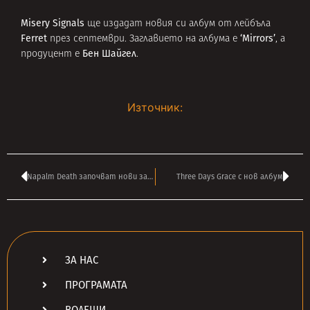
Misery Signals
ще издадат новия си албум от лейбъла
Ferret
‘Mirrors’
през септември. Заглавието на албума е
, а
Бен Шайгел
продуцент е
.
Източник:
Napalm Death започват нови записи
Three Days Grace с нов албум
ЗА НАС
ПРОГРАМАТА