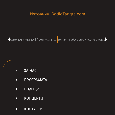
Източник: RadioTangra.com
Само БЛЕК МЕТЪЛ в ‘ТАНГРА МЕТЪЛ ШОК’ на ВАСИЛ ВЪРБАНОВ от 14:00
Тотални абсурди с НАСО РУСКОВ днес в ‘МОТЕЛ ХЕНТАЙ’ по радиото в 16:00
ЗА НАС
ПРОГРАМАТА
ВОДЕЩИ
КОНЦЕРТИ
КОНТАКТИ