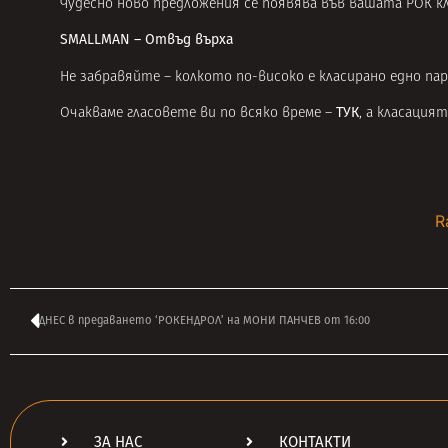
Чудесно ново предложения се появява във вашата РОК к
SMALLMAN – Отвъд върха
Не забравяйте – колкото по-високо е класирано едно па
ТУК
Очакваме гласовете ви по всяко време –
, а класация
R
ДНЕС в предаването ‘РОКЕНДРОЛ’ на МОНИ ПАНЧЕВ от 16:00
ЗА НАС
КОНТАКТИ