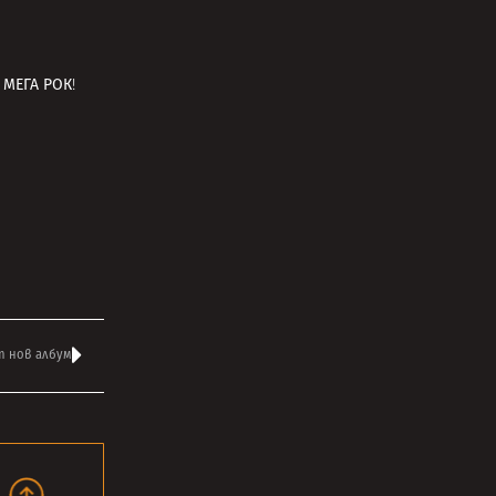
 МЕГА РОК
!
ат нов албум