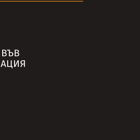
А
 ВЪВ
САЦИЯ