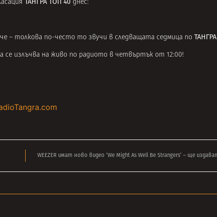
ТАНГРА ТОП 40
ласация
днес:
ТАНГРА
рче – толкова по-често то звучи в следващата седмица по
та се излъчва на живо по радиото в четвъртък от 12:00!
adioTangra.com
WEEZER имат ново видео ‘We Might As Well Be Strangers’ – ще издав