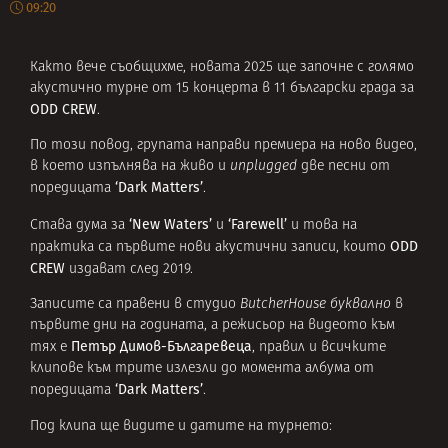
09:20
Както вече съобщихме, новата 2025 ще започне с голямо
акустично турне от 15 концерта в 11 български града за
ODD CREW
.
По този повод, групата направи премиера на ново видео,
в което изпълнява на живо и
unplugged
две песни от
‘Dark Matters’
поредицата
.
‘New Waters’
‘Farewell’
Става дума за
и
и това на
ODD
практика са първите нови акустични записи, които
CREW
издават след 2019.
Записите са правени в студио
ButcherHouse буквално
в
първите дни на годината, а режисьор на видеото към
Петър Димов-Българевеца
тях е
, правил и всичките
клипове към трите излезли до момента албума от
‘Dark Matters’
поредицата
.
Под клипа ще видите и датите на турнето: