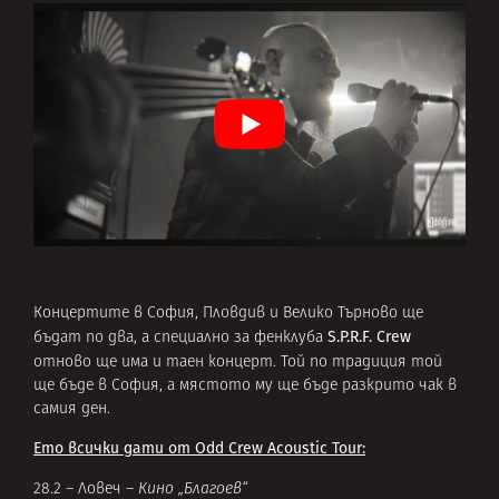
Концертите в София, Пловдив и Велико Търново ще
S.P.R.F. Crew
бъдат по два, а специално за фенклуба
отново ще има и таен концерт. Той по
традиция той
ще бъде в София, а мястото му ще бъде разкрито чак в
самия ден.
Ето всички дати от Odd Crew Acoustic Tour:
28.2 – Ловеч –
Кино „Благоев“