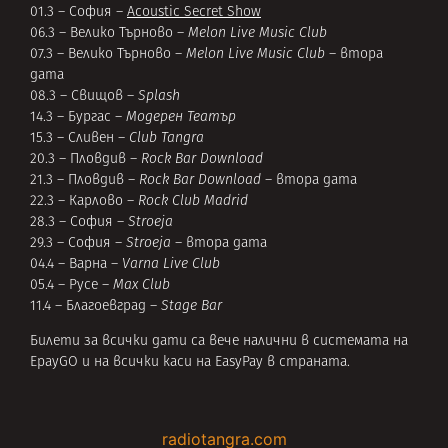
01.3 – София –
Acoustic Secret Show
06.3 – Велико Търново –
Melon Live Music Club
07.3 – Велико Търново –
Melon Live Music Club
– втора
дата
08.3 – Свищов –
Splash
14.3 – Бургас –
Модерен Театър
15.3 – Сливен –
Club Tangra
20.3 – Пловдив –
Rock Bar Download
21.3 – Пловдив –
Rock Bar Download
– втора дата
22.3 – Карлово –
Rock Club Madrid
28.3 – София –
Stroeja
29.3 – София –
Stroeja
– втора дата
04.4 – Варна –
Varna Live Club
05.4 – Русе –
Max Club
11.4 – Благоевград –
Stage Bar
Билети за всички дати са вече налични в системата на
EpayGO
и на всички каси на EasyPay в страната.
radiotangra.com