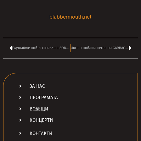
blabbermouth,net
Слушайте новия сингъл на SODOM – ‘Trigger Discipline’
Чисто новата песен на GARBAGE – ‘There’s No Future In Optimism’
ЗА НАС
ПРОГРАМАТА
ВОДЕЩИ
КОНЦЕРТИ
КОНТАКТИ