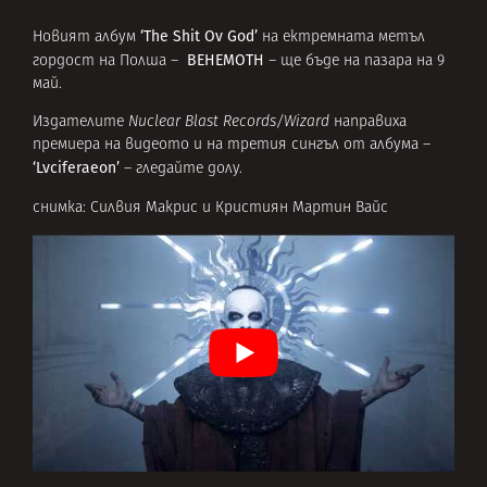
‘The Shit Ov God’
Новият албум
на ектремната метъл
BEHEMOTH
гордост на Полша –
– ще бъде на пазара на 9
май.
Издателите
Nuclear Blast Records/Wizard
направиха
премиера на видеото и на третия сингъл от албума –
‘Lvciferaeon’
– гледайте долу.
снимка: Силвия Макрис и Кристиян Мартин Вайс