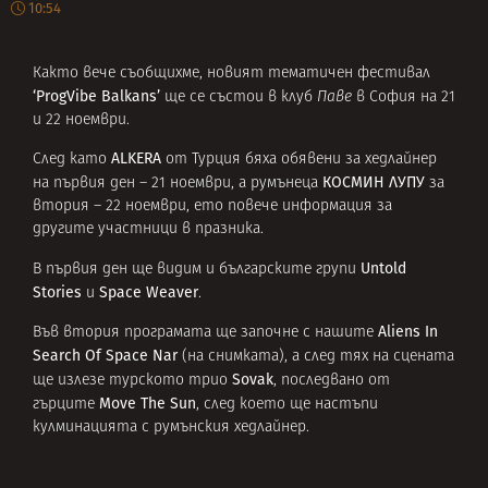
10:54
Както вече съобщихме, новият тематичен фестивал
‘ProgVibe Balkans’
ще се състои в клуб
Паве
в София на 21
и 22 ноември.
ALKERA
След като
от Турция бяха обявени за хедлайнер
КОСМИН ЛУПУ
на първия ден – 21 ноември, а румънеца
за
втория – 22 ноември, ето повече информация за
другите участници в празника.
Untold
В първия ден ще видим и българските групи
Stories
Space Weaver
и
.
Aliens In
Във втория програмата ще започне с нашите
Search Of Space Nar
(на снимката), а след тях на сцената
Sovak
ще излезе турското трио
, последвано от
Move The Sun
гърците
, след което ще настъпи
кулминацията с румънския хедлайнер.