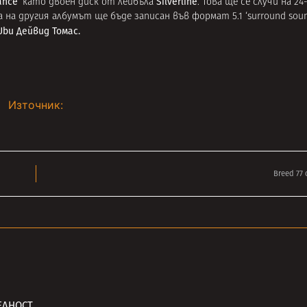
ance’
Silverline
като двоен диск от лейбъла
. Това ще се случи на 2
на другия албумът ще бъде записан във формат 5.1 ‘surround soun
Ubu Дейвид Томас.
Източник:
Breed 77 
ЕЛНОСТ