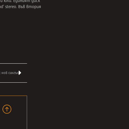
4-и юли. Единият диск
d’ stereo. Във втория
с нов сингъл