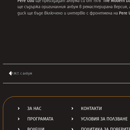
Pere Ubu
‘The Modern D
ще преиздадат албума си от 1978
ще съдържа оригиналния албум в ремастерирана версия, а 
Pere 
диск ще бъде включено и интервю с фронтмена на
P.M.T. с албум
ЗА НАС
КОНТАКТИ
ПРОГРАМАТА
УСЛОВИЯ ЗА ПОЛЗВАНЕ
ВОДЕЩИ
ПОЛИТИКА ЗА ПОВЕРИТ