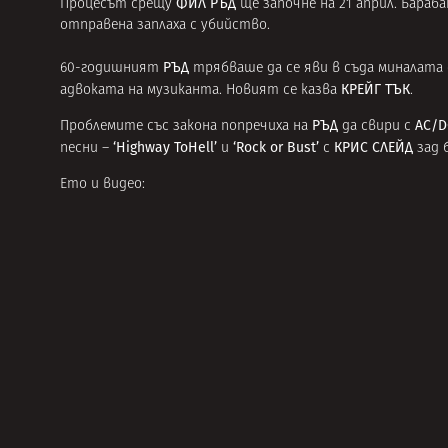
ФИЛ РЪД
Процесът срещу
ще започне на 21 април. Бара
отправена заплаха с убийство.
РЪД
60-годишният
трябваше да се яви в съда миналата с
КРЕЙГ ТЪК
адвоката на музиканта. Новият се казва
.
РЪД
AC/D
Проблемите със
закона
попречиха на
да свири с
‘Highway ToHell’
‘Rock or Bust’
КРИС СЛЕЙД
песни –
и
с
зад 
Ето и видео: