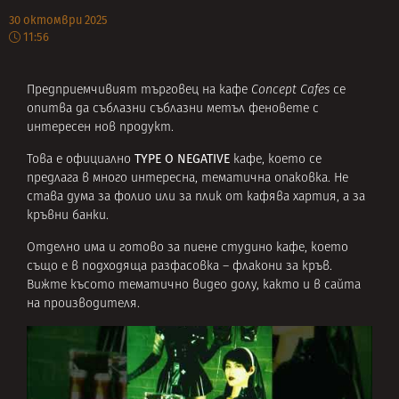
30 октомври 2025
11:56
Предприемчивият търговец на кафе
Concept Cafes
се
опитва да съблазни съблазни метъл феновете с
интересен нов продукт.
TYPE O NEGATIVE
Това е официално
кафе, което се
предлага в много интересна, тематична опаковка. Не
става дума за фолио или за плик от кафява хартия, а за
кръвни банки.
Отделно има и готово за пиене студино кафе, което
също е в подходяща разфасовка – флакони за кръв.
Вижте късото тематично видео долу, както и в сайта
на
производителя
.