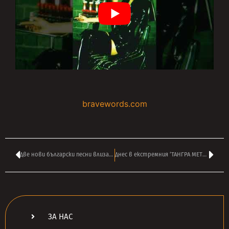
bravewords.com
Две нови български песни влизат във ВАШАТА РОК класация – гласувайте ТУК
Днес в екстремния ‘ТАНГРА МЕТЪЛ ШОК’ на ВАСИЛ ВЪРБАНОВ от 14:00
ЗА НАС