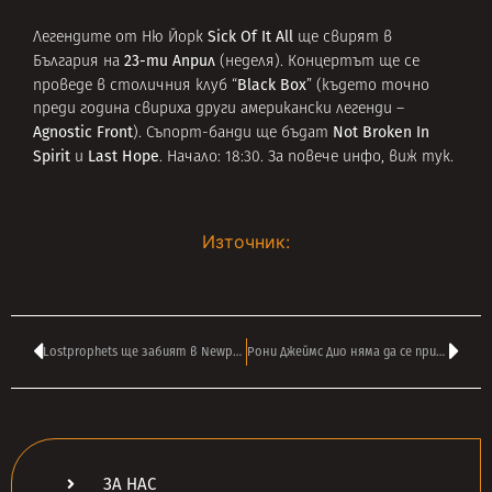
Sick Of It All
Легендите от Ню Йорк
ще свирят в
23-ти Април
България на
(неделя). Концертът ще се
Black Box
проведе в столичния клуб “
” (където точно
преди година свириха други американски легенди –
Agnostic Front
Not Broken In
). Съпорт-банди ще бъдат
Spirit
Last Hope
и
. Начало: 18:30. За повече инфо, виж
тук
.
Източник:
Lostprophets ще забият в Newport
Рони Джеймс Дио няма да се присъедини към Black Sabbath
ЗА НАС