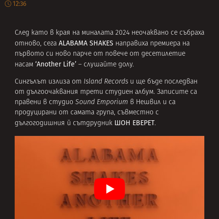
12:36
След като в края на миналата 2024 неочаквано се събраха
ALABAMA SHAKES
отново, сега
направиха премиера на
първото си ново парче от повече от десетилетие
‘Another Life’
насам
– слушайте долу.
Сингълът излиза от
Island Records
и ще бъде последван
от дългоочаквания трети студиен албум. Записите са
правени в студио
Sound Emporium
в Нешвил и са
продуцирани от самата група, съвместно с
ШОН ЕВЕРЕТ
дългогодишния й сътдрудник
.