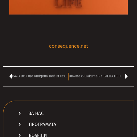
consequence.net
KAYO DOT ще открят новия сезон на столичната зала ‘Сингълс’ в четвъртък
Вижте снимките на ЕЛЕНА НЕНКОВА от шоуто на британските ПЪНК легенди GBH в София
ЗА НАС
ПРОГРАМАТА
ВОДЕЩИ