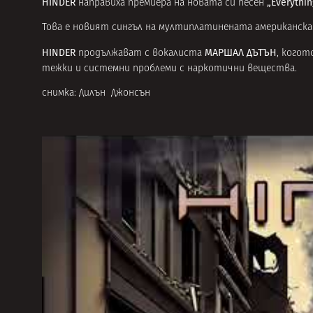
HINDER
„Everythin
направиха премиера на новата си песен
Това е новият сингъл на мултиплатинената американска
HINDER
МАРШАЛ ДЪТЪН
продължават с вокалиста
, когот
тежки и системни проблеми с наркотични вещества.
снимка: Дилън Джонсън