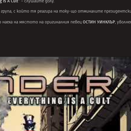
g Is A Cult“
– слушайте долу.
 група, с който тя реагира на току-що отминалите президентск
ОСТИН УИНКЛЪР
о наеха на мястото на оригиналния певец
, уволне