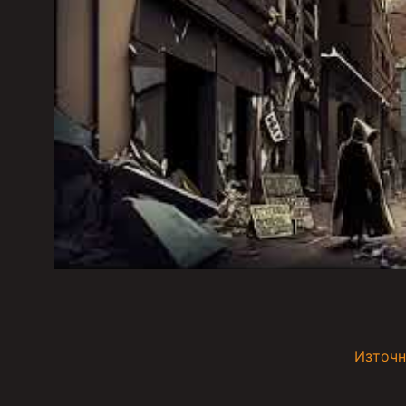
Източн