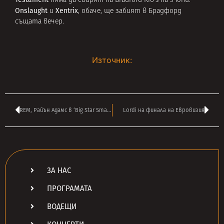
няма да свирят на Bradford Rio’s на 3 юни.
Onslaught
Xentrix
и
, обаче, ще забият в Брадфорд
същата вечер.
Източник:
REM, Райън Адамс в ‘Big Star Small World’
Lordi на финала на Евровизия
ЗА НАС
ПРОГРАМАТА
ВОДЕЩИ