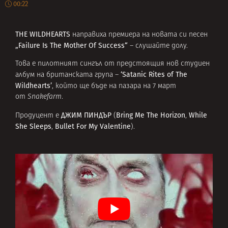
00:22
THE WILDHEARTS
направиха премиера на новата си песен
„Failure Is The Mother Of Success“
– слушайте долу.
Това е пилотният сингъл от предстоящия нов студиен
‘Satanic Rites of The
албум на британската група –
Wildhearts’
, който ще бъде на пазара на 7 март
от
Snakefarm
.
ДЖИМ ПИНДЪР
Bring Me The Horizon
While
Продуцент е
(
,
She Sleeps
Bullet For My Valentine
,
).