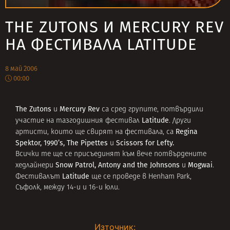
THE ZUTONS И MERCURY REV
НА ФЕСТИВАЛА LATITUDE
8 май 2006
00:00
The Zutons
Mercury Rev
и
са сред групите, потвърдили
Latitude
участие на тазгодишния фестивал
. Други
Regina
артисти, които ще свирят на фестивала, са
Spektor, 1990’s, The Pipettes
Scissors for Lefty.
и
Всички те ще се присъединят към вече потвърдените
Snow Patrol, Antony and the Johnsons
Mogwai
хедлайнери
и
.
Latitude
Фестивалът
ще се проведе в Henham Park,
Съфолк, между 14-и и 16-и юли.
Източник: