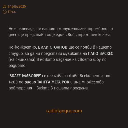
25 април 2025
11:44
Не е изненада, че нашият монументален тромбонист
днес ще представи още един свой страхотен колега.
ВИЛИ СТОЯНОВ
По-конкретно,
ще се появи в нашето
ПАПО ВАСКЕС
студио, за да ни представи музиката на
(на снимката) в новото издание на своето шоу по
радиото!
‘BRAZZ JAMBOREE’
се излъчва на живо всеки петък от
радио ТАНГРА МЕГА РОК
14:00 по
и има множество
повторения – вижте в нашата програма.
radiotangra.com