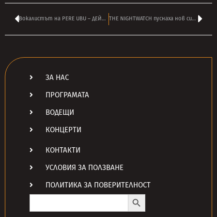
Вокалистът на PERE UBU – ДЕЙВИД ТОМАС почина на 71
THE NIGHTWATCH пуснаха нов сингъл ‘Call Of The Wild’ – чуйте ТУК
ЗА НАС
ПРОГРАМАТА
ВОДЕЩИ
КОНЦЕРТИ
КОНТАКТИ
УСЛОВИЯ ЗА ПОЛЗВАНЕ
ПОЛИТИКА ЗА ПОВЕРИТЕЛНОСТ
Search Button
Search
for: