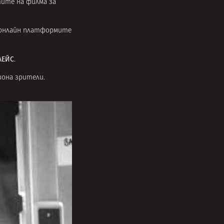
тите на филма за
в онлайн платформите
ЛЕЙС
.
иона зрители.