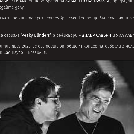
OASIS
ЛИАМ
НОЪЛ ГАЛАХЪР
, събрало отново братята
и
, продуцен
едайте долу.
 излезе по кината през септември, след което ще бъде пуснат и 
‘Peaky Blinders’
ДИЛЪР САДЪРН
УИЛ ЛАВ
за сериала
, а режисьори –
и
битие през 2025, се състоеше от общо 41 концерта, събрали 3 мил
в Сао Пауло в Бразилия.