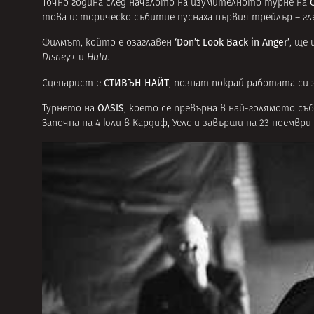
Точно година след началото на изумителното турне на
това историческо събитие пуснаха първия трейлър – гл
‘Don’t Look Back in Anger’
Филмът, който е озаглавен
, ще
Disney+
и
Hulu
.
СТИВЪН НАЙТ
Сценарист е
, познат покрай работата си 
OASIS
Турнето на
, което се превърна в най-голямото съ
Започна на 4 юли в Кардиф, Уелс и завърши на 23 ноември 