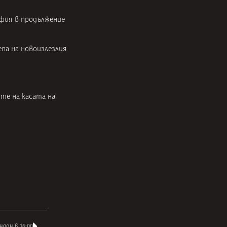
афия в продължение
епа на новоизлезлия
те на касата на
ндон в 16:00