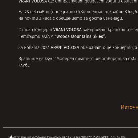
VRANI VOLOSA
ще отпразнуват двадесет години съществу
На 25 декември (понеделник) квинтетът ще забие в клуб
на почти 3 часа с обещанието за доста изненади.
VRANI VOLOSA
С този концерт
завършват краткото есе
“Woods Mountains Skies”
четвърти албум
.
VRANI VOLOSA
За новата 2024
обещават още концерти, а 
Вратите на клуб “Модерен театър” ще отворят за събит
клуба.
Източн
ДНЕС ще им особено коледно издание на ‘BRAZZ JAMBOREE’ от 14:00