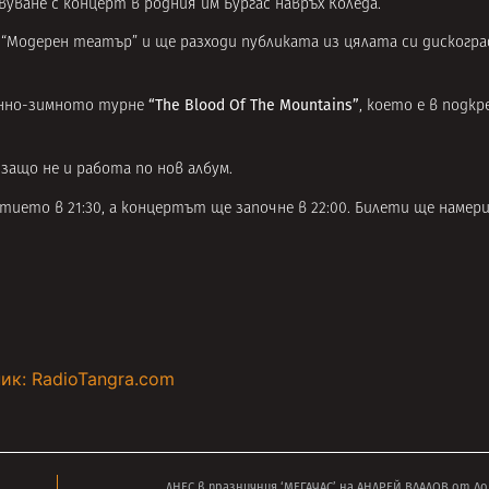
ване с концерт в родния им Бургас навръх Коледа.
 “Модерен театър” и ще разходи публиката из цялата си дискогр
“The Blood Of The Mountains”
нно-зимното турне
, което е в подкр
защо не и работа по нов албум.
ието в 21:30, а концертът ще започне в 22:00. Билети ще намери
ик: RadioTangra.com
ДНЕС в празничния ‘МЕГАЧАС’ на АНДРЕЙ ВЛАДОВ от Ло