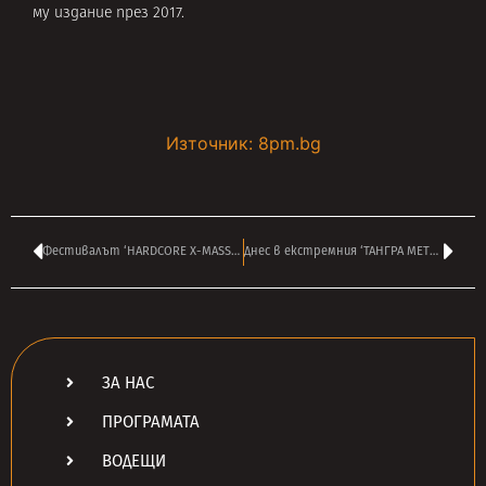
му издание през 2017.
Източник: 8pm.bg
Фестивалът ‘HARDCORE X-MASS 2024’ вече е ТОТАЛНО разпродаден!
Днес в екстремния ‘ТАНГРА МЕТЪЛ ШОК’ на ВАСИЛ ВЪРБАНОВ от 14:00
ЗА НАС
ПРОГРАМАТА
ВОДЕЩИ