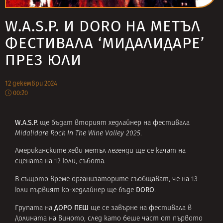
W.A.S.P. И DORO НА МЕТЪЛ
ФЕСТИВАЛА ‘МИДАЛИДАРЕ’
ПРЕЗ ЮЛИ
12 декември 2024
00:20
W.A.S.P.
ще бъдат вторият хедлайнер на фестивала
Midalidare Rock In The Wine Valley 2025
.
Американските хеви метъл легенди ще се качат на
сцената на 12 юли, събота.
В същото време организаторите съобщават, че на 13
DORO
юли първият ко-хедлайнер ще бъде
.
ДОРО ПЕШ
Групата на
ще се завърне на фестивала в
Долината на виното, след като беше част от първото