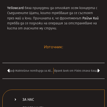
Yellowcard
бяха принудени да отложат осем концерта с
Съединените Щати, които трябваше да се състоят
Райън Кий
през май и юни. Причината е, че фронтменът
трябва да се подложи на операция за отстраняване на
киста от гласните му струни.
Източник:
Дъф МакКейгън потвърди за Alice In Chains
Франк Блек от Pixies стана баща
ЗА НАС