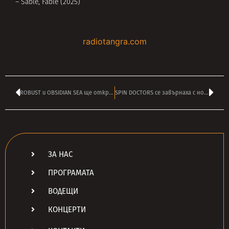
– Sable, Fable (2025)
radiotangra.com
ROBUST и OBSIDIAN SEA ще открият за PRIMORIDAL в София
SPIN DOCTORS се завърнаха с нов албум след 12 години пауза
ЗА НАС
ПРОГРАМАТА
ВОДЕЩИ
КОНЦЕРТИ