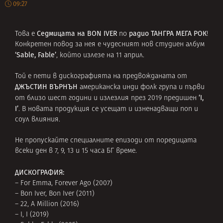
09:27
Седмицата на
BON IVER
радио ТАНГРА МЕГА РОК
Това е
по
!
Конкретен повод за нея е чудесният нов студиен албум
‘Sable, Fable’
, който излезе на 11 април.
Той е пети в дискографията на предвожданата от
ДЖЪСТИН ВЪРНЪН
американска инди фолк група и първи
‘I,
от близо шест години и излезлия през 2019 предишен
I’
. В новата продукция се усещат и изненадващи поп и
соул влияния.
Не пропускайте специалните епизоди от поредицата
всеки ден в 7, 9, 13 и 15 часа БГ време.
ДИСКОГРАФИЯ:
– For Emma, Forever Ago (2007)
– Bon Iver, Bon Iver (2011)
– 22, A Million (2016)
– I, I (2019)