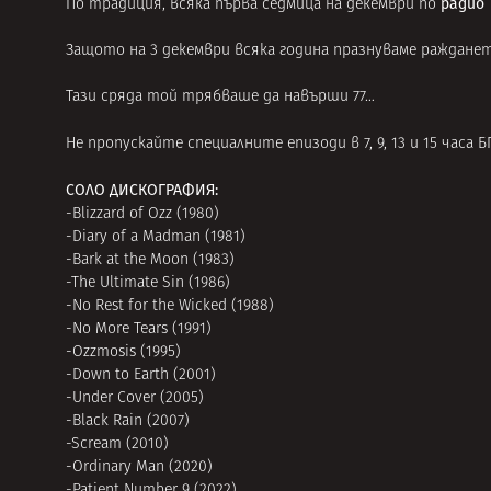
радио 
По традиция, всяка първа седмица на декември по
Защото на 3 декември всяка година празнуваме ражданет
Тази сряда той трябваше да навърши 77…
Не пропускайте специалните епизоди в 7, 9, 13 и 15 часа 
СОЛО ДИСКОГРАФИЯ:
-Blizzard of Ozz (1980)
-Diary of a Madman (1981)
-Bark at the Moon (1983)
-The Ultimate Sin (1986)
-No Rest for the Wicked (1988)
-No More Tears (1991)
-Ozzmosis (1995)
-Down to Earth (2001)
-Under Cover (2005)
-Black Rain (2007)
-Scream (2010)
-Ordinary Man (2020)
-Patient Number 9 (2022)