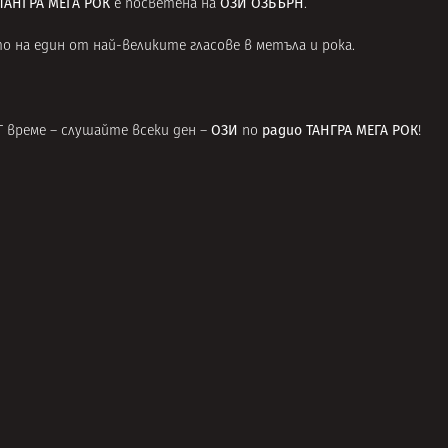
ТАНГРА МЕГА РОК
ОЗИ ОЗБЪРН
е посветена на
.
о на един от най-великите гласове в метъла и рока.
ОЗИ
радио ТАНГРА МЕГА РОК
БГ време – слушайте всеки ден –
по
!