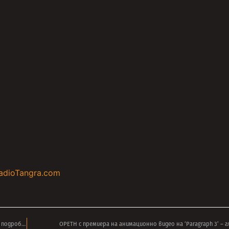
adioTangra.com
Точно месец преди шоуто в прослава на ЛЕМИ КИЛМИСТЪР – научете още подробности в това ВИДЕО
OPETH с премиера на анимационно видео на ‘Paragraph 3’ – 