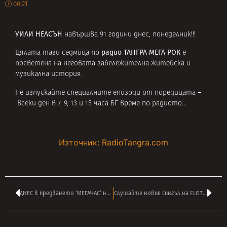
00:21
УИЛИ НЕЛСЪН
навършва 91 години днес, понеделник!!!
радио ТАНГРА МЕГА РОК
Цялата тази седмица по
е
посветена на неговата забележителна житейска и
музикална история.
–
Не изпускайте специалните епизоди от поредицата
всеки ден в 7, 9, 13 и 15 часа БГ време по радиото…
Източник: RadioTangra.com
ДНЕС в предването ‘МЕГАЧАС’ на АНДРЕЙ ВЛАДОВ от Лондон в 16:00
Слушайте новия сингъл на FLOTSAM AND JETSAM – ‘I Am The Weapon’