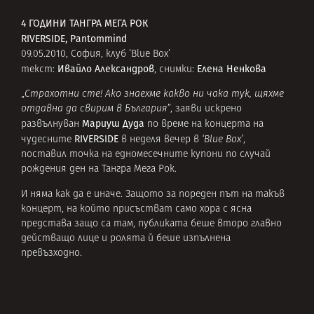
4 ГОДИНИ ТАНГРА МЕГА РОК
RIVERSIDE, Pantommind
09.05.2010, София, клуб ‘Blue Box’
Ивайло Александров
Елена Ненкова
текст:
, снимки:
„
Страхотни сте! Ако знаехме какво ни чака тук, щяхме
отдавна да свирим в България
”, заяви искрено
Мариуш Дуда
развълнуван
по време на концерта на
RIVERSIDE
чудесните
в неделя вечер в
‘Blue Box’
,
поставил точка на едномесечните купони по случай
рождения ден на Тангра Мега Рок.
И няма как да е иначе. Защото за пореден път на такъв
концерт, на който присъстват само хора с ясна
представа защо са там, публиката беше второ главно
действащо лице и ролята й беше изпълнена
превъзходно.