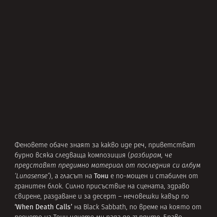
Феновете обаче знаят за какво иде реч, приветстват
бурно всяка следваща композиция (
разбирам, че
представят предимно материал от последния си албум
Тони
‘Lunasense’
), а гласът на
е по-мощен и стабилен от
гранитен блок. Силно присъствие на сцената, здраво
свирене, раздаване и за десерт – нечовешки кавър по
‘When Death Calls’
на Black Sabbath, по време на която от