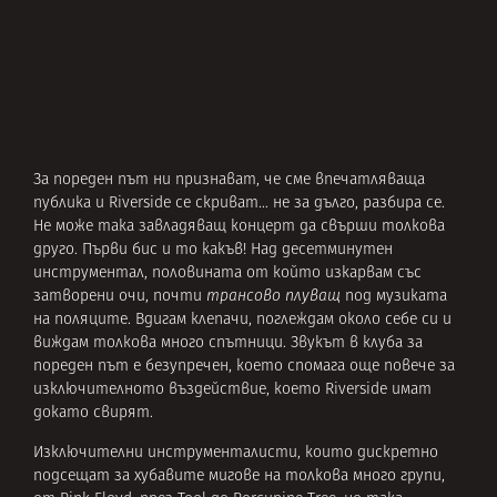
За пореден път ни признават, че сме впечатляваща
публика и Riverside се скриват… не за дълго, разбира се.
Не може така завладяващ концерт да свърши толкова
друго. Първи бис и то какъв! Над десетминутен
инструментал, половината от който изкарвам със
затворени очи, почти
трансово плуващ
под музиката
на поляците. Вдигам клепачи, поглеждам около себе си и
виждам толкова много спътници. Звукът в клуба за
пореден път е безупречен, което спомага още повече за
изключителното въздействие, което Riverside имат
докато свирят.
Изключителни инструменталисти, които дискретно
подсещат за хубавите мигове на толкова много групи,