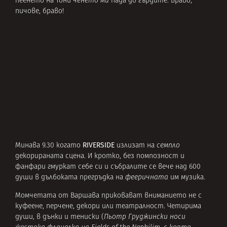
пеенето на Тони
ченето ми
пада до гърдите. Браво,
пичове, браво!
RIVERSIDE
Минава 9.30 когато
излизат на
семпло
декорираната сцена. И кротко, без помпозност и
фанфари гмуркат себе си и събралите се вече над 600
души в дълбоката прегръдка на
фееричната
им музика.
Момчетата от Варшава приковават вниманието не с
куфеене, перчене, декори или театралност. Четирима
души, в дънки и тениски (
Пьотр Груджински носи