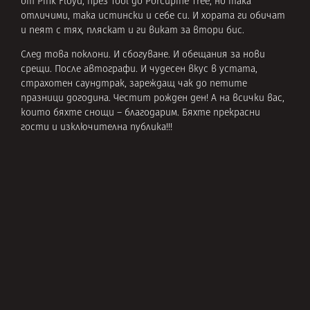
от Pink Floyd, през Tool до Porcupine Tree, но така
отличими, така истински и себе си. И хората ги обичат
и пеят с тях, пляскат и ги викат за втори бис.
След това поклони. И сбогуване. И обещания за нови
срещи. После автографи. И чудесен вкус в устата,
страхотен саундтрак, зареждащ чак до петите
празници догодина. Честит рожден ден! А на всички вас,
които бяхте снощи – благодарим. Бяхте прекрасни
гости и изключителна публика!!!