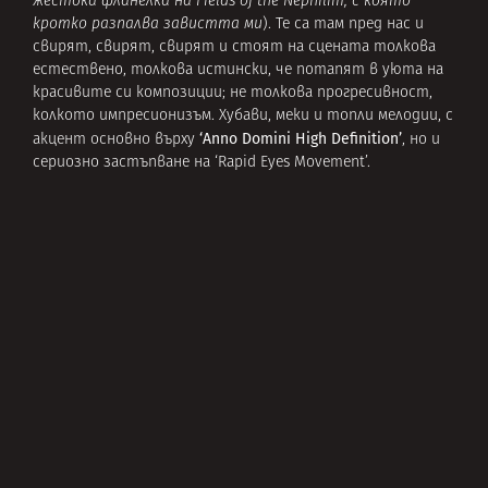
жестока фланелка на Fields of the Nephilim, с която
кротко разпалва завистта ми
). Те са там пред нас и
свирят, свирят, свирят и стоят на сцената толкова
естествено, толкова истински, че потапят в уюта на
красивите си композиции; не толкова прогресивност,
колкото импресионизъм. Хубави, меки и топли мелодии, с
‘Anno Domini High Definition’
акцент основно върху
, но и
сериозно застъпване на ‘Rapid Eyes Movement’.