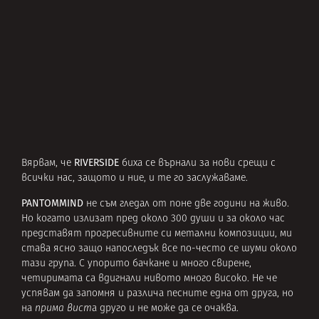
RIVERSIDE
Вярвам, че
биха се върнали за нови срещи с
всички нас, защото и ние, и те го заслужаваме.
PANTOMMIND
не съм гледал от поне две години на живо.
Но когато излизат пред около 300 души и за около час
представят прогресивните си метални композиции, ми
става ясно защо напоследък все по-често се шуми около
тази група. С упорито бачкане и много свирене,
четиримата са вдигнали нивото много високо. Не че
успявам да запомня и различа песните една от друга, но
на
прима вист
а друго и не може да се очаква.