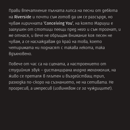
Прави впечатление пълната липса на песни от дебюта
Riverside
на
и почти съм готов да им се разсърдя, но
‘Conceiving You’
чувам лиричната
, на която Мариуш е
заглушен от стотици пеещи пред него и съм трогнат, и
ме отнася, и вече не обръщам внимание коя песен не
чувам, а се наслаждавам до край на това, което
четиримата ни поднасят с такава лекота, така
вдъхновено.
Повече от час са на сцената, а настроението от
студийния звук – дистанцирана
хладна меланхолия
, на
живо се претапя в плътен и въздействащ трип,
разходка по-скоро на съзнанието, не на сетивата. Не
прогресив, а импресив (
извинявам се за чуждиците
!).