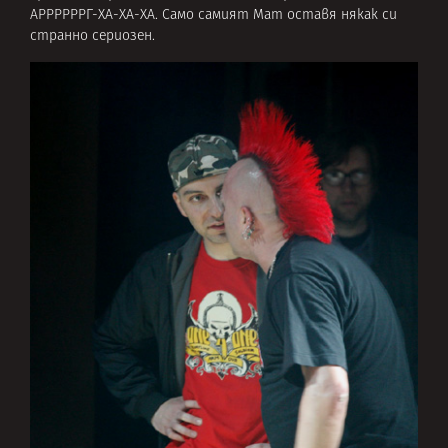
АРРРРРРГ-ХА-ХА-ХА. Само самият Мат оставя някак си
странно сериозен.