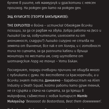
бучене в ушите, лек махмурлук и драскотини с неясен
произход. На рожден ден като на рожден ден.
ЗАД КУЛИСИТЕ (ГЕОРГИ БАКЪРДЖИЕВ):
THE EXPLOITED
е война – истинска! Обхождам всички
позиции, за да се радвам на звука. Добра работа на Десо и
Льошко! (ха-ха, озвучителите, излязохте ли от
анонимност, сладури?) Льошко сигурно не стъпва по
земята от вълнение, все пак е от Холера, и с готовност
тича по сцената, за да разплита кабели и връща
монитори по местата им, след шутовете от
шотландския
Лорд на танца
– Уоти Бъкан.
Последният, поради очевидни причини не общува много
с публиката с думи. Но жестовете са красноречиви, а и
Даниелчо
всички знаят текста.
– барабнистът на Alien
Industry и Death Squad, който работи като дръм техник,
не се сдържа и скача на сцената, за да крещи в
Матю
микрофона, съвместно с новия китарист
Макгуайър
‘
Beaaaaat da Bastardssss, Beat them dowwwwwn
’.