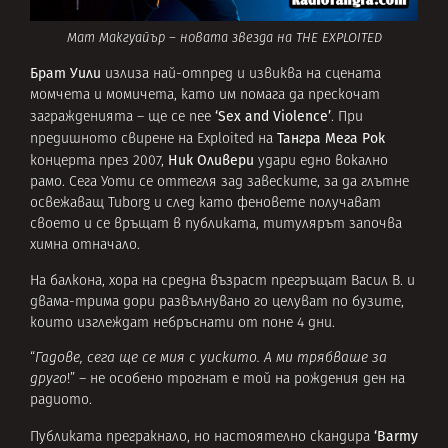
Мат Макгуайър – новата звезда на THE EXPLOITED
Брат Уили
излиза най-отпред и извиква на сцената
момчета и момичета, като им помага да прескочат
‘Sex and Violence’
загражденията – ще се пее
. При
Тангра Мега Рок
предишното свирене на Exploited на
Ник Оливери
концерта през 2007,
удари едно вокално
рамо. Сега Уоти се оттегля зад завеските, за да глътне
освежаващ Tuborg и след като феновете получават
своето и се връщат в публиката, титулярът започва
химна отначало.
На балкона, хора на средна възраст прегръщат Васил В. и
двама-трима дори развълнувано го целуват по бузите,
които изглеждат небръснати от поне 4 дни.
“
Гадове, сега ще се мия с уискито. А ми трябваше за
друго
!” – не особено трогнат е той на рождения ден на
радиото.
‘Barmy
Публиката прегракнало, но настоятелно скандира