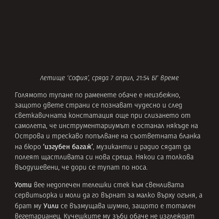
Летище ‘София’, сряда 7 април, 21:54 БГ време
Голямото тупане по раменете обаче е неизбежно,
защото двете страни се познават чудесно и след
светкавичната констатация още при слизането от
самолета, че инструментариумът е останал някъде на
Острова и трескаво попълване на съответната бланка
‘изгубен багаж’
на бюро
, музиканти и радио сядат да
полеят щастливата си нова среща. Някои са толкова
въодушевени, че дори се тупат по носа.
Уоти
вее недопечен телешки стек към свенливата
сервитьорка и моли да го върнат за малко върху огъня, а
Уили
брат му
се възмущава шумно, защото е тотален
вегетарианец. Кучешките му зъби обаче не изглеждат