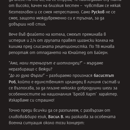
от високо, качен на близкия кестен – чувствам се някак
Русков
безтегловен и се смея непрестанно. Само
не се
смее, защото междувременно си е тръгнал, за да
довърши нов стих.
Вече във фоайето на хотела, смехът преминава в
истерия и 2/4 от групата правят цигански колела на
килима пред слисаната рецепционистка. По ТВ минава
репортаж от отпадането на Юнайтед от Байерн.
“
Ама, нали треньорът е шотландец?
” – мърдаме
неразбиращо с вежди?
басистът
“
До го духа Фърги!
” – разбираемо произнася
Роб
, който е единственият ирландец в личиня състав и
се възползва, за да плъзне няколко добродушни шеги за
особенностите на националния ‘Брейв Харт’ характер.
Изкарваме си страшно!
Точно преди всички да се разпилеем, с развързан от
Васил В.
сливова&бира
език,
ми разказва за особената
военна ситуация около този концерт: