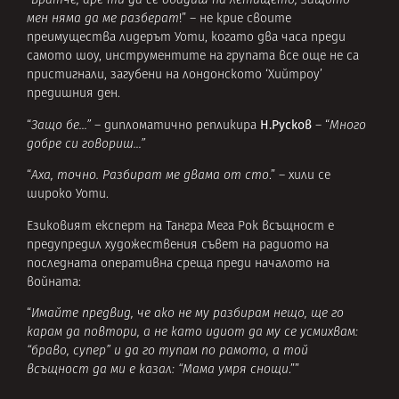
“
Братче, аре ти да се обадиш на летището, защото
мен няма да ме разберат
!” – не крие своите
преимущества лидерът Уоти, когато два часа преди
самото шоу, инструментите на групата все още не са
пристигнали, загубени на лондонското ‘Хийтроу’
предишния ден.
Н.Русков
“
Защо бе…”
– дипломатично репликира
– “
Много
добре си говориш…”
“
Аха, точно. Разбират ме двама от сто
.” – хили се
широко Уоти.
Езиковият експерт на Тангра Мега Рок всъщност е
предупредил художествения съвет на радиото на
последната оперативна среща преди началото на
войната:
“
Имайте предвид, че ако не му разбирам нещо, ще го
карам да повтори, а не като идиот да му се усмихвам:
“браво, супер” и да го тупам по рамото, а той
всъщност да ми е казал: “Мама умря снощи
.””