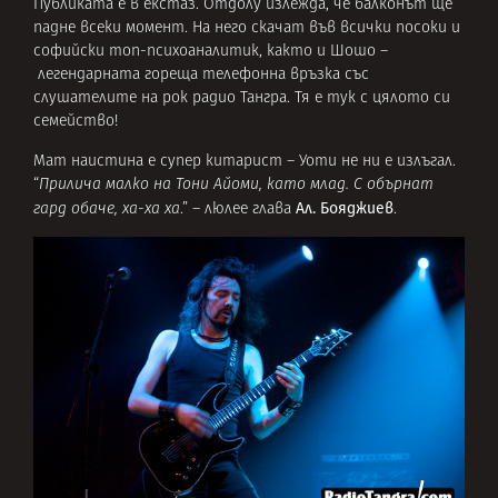
Публиката е в екстаз. Отдолу излежда, че балконът ще
падне всеки момент. На него скачат във всички посоки и
софийски топ-психоаналитик, както и Шошо –
легендарната гореща телефонна връзка със
слушателите на рок радио Тангра. Тя е тук с цялото си
семейство!
Мат наистина е супер китарист – Уоти не ни е излъгал.
“
Прилича малко на Тони Айоми, като млад. С обърнат
Ал. Бояджиев
гард обаче, ха-ха ха
.” – люлее глава
.