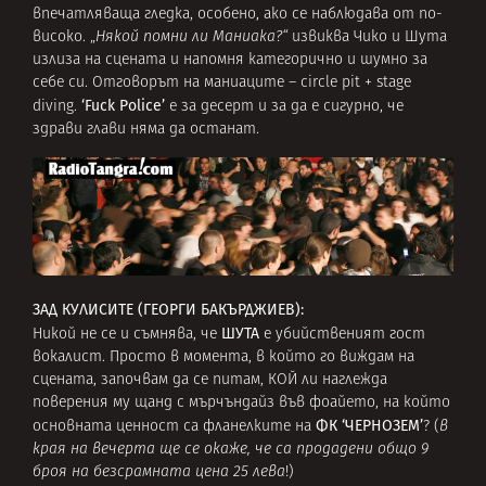
впечатляваща гледка, особено, ако се наблюдава от по-
високо. „
Някой помни ли Маниака?“
извиква Чико и Шута
излиза на сцената и напомня категорично и шумно за
себе си. Отговорът на маниаците – circle pit + stage
‘Fuck Police’
diving.
е за десерт и за да е сигурно, че
здрави глави няма да останат.
ЗАД КУЛИСИТЕ (ГЕОРГИ БАКЪРДЖИЕВ):
ШУТА
Никой не се и съмнява, че
е убийственият гост
вокалист. Просто в момента, в който го виждам на
сцената, започвам да се питам, КОЙ ли наглежда
поверения му щанд с мърчъндайз във фоайето, на който
ФК ‘ЧЕРНОЗЕМ’
основната ценност са фланелките на
? (
в
края на вечерта ще се окаже, че са продадени общо 9
броя на безсрамната цена 25 лева
!)