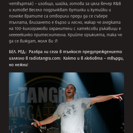
четвъртък) – изобщо, шайка, готова за цяла вечер R&B
и хитове! Весело подрънкват бутилки и кутийки и
понеже вратите са отворили преди да се събере
тълпата, влизането е бързо и лесно, макар че гледката
на 100-килограмови охранители с латексови ръкавици е
лееееекинко притеснителна. Крийте оръжията, така че
да се виждат, моля ви :Р.
БЕЛ. РЕД.: Разбра ли сега в тънкост предупреждението
излязло в radiotangra.com: Както и в любовта – твърди,
но нежни
!