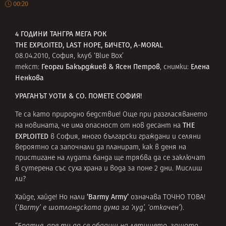
00:20
4 ГОДИНИ ТАНГРА МЕГА РОК
THE EXPLOITED, LAST HOPE, БИЧЕТО, A-MORAL
08.04.2010, София, клуб ‘Blue Box’
Георги Бакърджиев & Ясен Петров
Елена
текст:
, снимки:
Ненкова
УРАГАНЪТ УОТИ & CO. ПОМЕТЕ СОФИЯ!
Те са като природно бедствие! Още при разгласяването
THE
на новината, че има опасност от нов десант на
EXPLOITED
в София, много български граждани и селяни
вероятно са започнали да планират, как в деня на
пристигане на лудата банда ще трябва да се заключат
в сутерена със суха храна и вода за поне 2 дни. Мислиш
ли?
‘Barmy Army’
Хайде, хайде! Но нали
означава ТОЧНО ТОВА!
(‘
Barmy’ е шотландската дума за ‘луд’, ‘откачен’
).