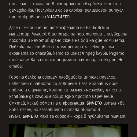
от геран, с пъхнати в нея пролетни върбови клонки и
дамаджанка. Послужили са за сложен религиозен ритуал
УЧАСТИЕТО
при откриване на
.
Далеч сме обаче от атмосферата на Бачковския
манастир. Младеж в центъра на погото ходи с неуверена
похотка и немотивирано скача на бой на две момичета.
Публиката активно го малтретира за секунди, ала
охраната го спасява, като го изнася пред клуба, където
той започва да търси подмолни начини да се върне. Не
става!
Горе на балкона срещам пловдивски интелектуалец,
известен с бавното си говорене. Сега е забавил още
повече и с думите, които си разменяме между 4 песни,
успяваме да сглобим общо едно просто изречение.
БИЧЕТО
Смятай, какъв обмен на информация.
изпълнява
нова песен, но заглавието остава обвито в
БИЧЕТО
мъгла.
маха за сбогом – хора в публиката плачат.