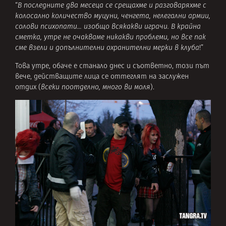
“
В последните два месеца се срещахме и разговаряхме с
колосално количество муцуни, ченгета, нелегални армии,
солови психопати… изобщо всякакви играчи. В крайна
сметка, утре не очакваме никакви проблеми, но все пак
сме взели и допълнителни охранителни мерки в клуба
!”
Това утре, обаче е станало днес и съответно, този път
вече, действащите лица се оттеглят на заслужен
отдих (
всеки поотделно, много ви моля
).