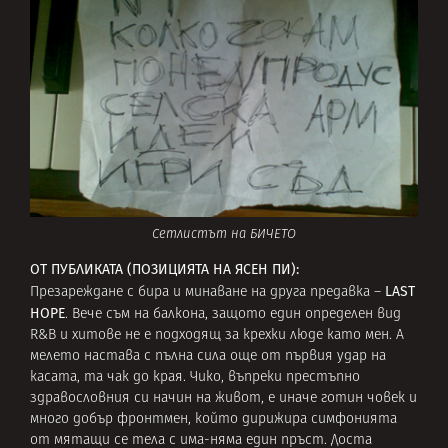
Сетлистът на БИЧЕТО
ОТ ПУБЛИКАТА (ПОЗИЦИЯТА НА ЯСЕН ПИ):
LAST
Презареждане с бира и минаване на друга предавка –
HOPE
. Вече съм на балкона, защото един определен вид
R&B и хитове не е подходящ за крехки люде като мен. А
мелето настава с пълна сила още от първия удар на
касата, та чак до края. Чико, въпреки престъпно
здравословния си начин на живот, е иначе готин човек и
много добър фронтмен, който дирижира симфонията
от мятащи се тела с има-няма един пръст. Доста