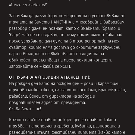
Много са любезни
!”
Започвам да разглеждам помещенията и установявам, че
трупата на Бичето НАИСТИНА е многобройна. Завързвам
разговор с далечен познат, като с вмъкнати ‘брато’ и
‘баце’, май не се издавам, че не му помня името. Така най-
после успявам да дам думата в този репортаж на моя
съавтор, който няма достъп до скритите задкулисни
игри и всъщност се включва от позицията на
обикновен присъстващ на предстоящия концерт.
Запознайте се – казва се ЯСЕН.
ОТ ПУБЛИКАТА (ПОЗИЦИЯТА НА ЯСЕН ПИ):
На рожден ден като на рожден ден – рози и карамфили,
трудови мъже и жени, елегантни костюми, вратовръзки,
ръкавели, венец от директора на завода и
поздравителен адрес от президента.
Слава Леми – не!
Когато наш’те правят рожден ден го правят както
трябва – натопорчени гребени, кубинки, разнородна и
разноцветна тълпа, фестивални питиета (какво като е