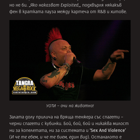
но не би. „
Яко наказват Exploited
„, подхвърля някакъв
фен в кратката пауза между картеча от R&B и хитове.
УОТИ – очи на животно!
Залата долу прилича на вряща тенжера със спагети –
черни спагети с кубинки. Бой, бой, бой и никаква милост
‘Sex And Violence’
ни за копелетата, ни за системата и
(
И че те ебем, и че те бием, един вид
). Останалото е