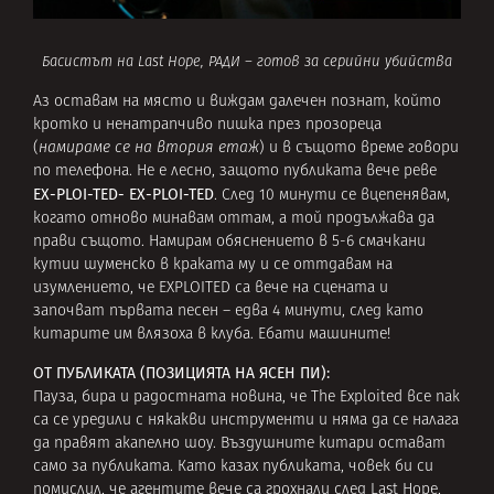
Басистът на Last Hope, РАДИ – готов за серийни убийства
Аз оставам на място и виждам далечен познат, който
кротко и ненатрапчиво пишка през прозореца
(
намираме се на втория етаж
) и в същото време говори
по телефона. Не е лесно, защото публиката вече реве
EX-PLOI-TED- EX-PLOI-TED
. След 10 минути се вцепенявам,
когато отново минавам оттам, а той продължава да
прави същото. Намирам обяснението в 5-6 смачкани
кутии шуменско в краката му и се оттдавам на
изумлението, че EXPLOITED са вече на сцената и
започват първата песен – едва 4 минути, след като
китарите им влязоха в клуба. Ебати машините!
ОТ ПУБЛИКАТА (ПОЗИЦИЯТА НА ЯСЕН ПИ):
Пауза, бира и радостната новина, че The Exploited все пак
са се уредили с някакви инструменти и няма да се налага
да правят акапелно шоу. Въздушните китари остават
само за публиката. Като казах публиката, човек би си
помислил, че агентите вече са грохнали след Last Hope,