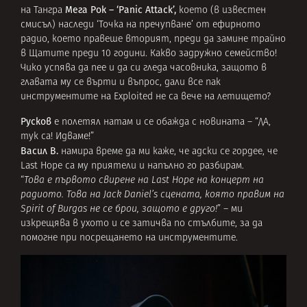
Мега Рок – ‘Panic Attack’,
на Тангра
което (в известен
смисъл) наследи ‘Точка на пречупване’ от ефирното
радио, което правеше вторият, преди да замине трайно
в Щатите преди 10 години. Какво задружно семейство!
Чико успява да пее и да си гледа часовника, защото в
главата му се върти и въпрос, дали все пак
инструментите на Exploited не са вече на летището?
Русков
е полетял натам и се обажда с новината – “ДА,
тук са! Идваме!”
Васил В.
намира време да ми каже, че адски се гордее, че
Last Hope са му приятели и напълно го разбирам.
“
Това е първото свирене на Last Hope на концерт на
радиото. Това на Jack Daniel’s сцената, която правим на
Spirit of Burgas не се брои, защото е друго!
” – ми
изкрещява в ухото и се затичва по стълбите, за да
помогне при посрещането на инструментите.