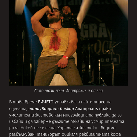
Само този път, Апатрахил е отзад
БИЧЕТО
В това време
управлява, а най-отпред на
танцуващият билкар
Апатрахил
сцената,
прави
умолителни жестове към многолюдната публика да го
избави и да завърже дългите ръкави на усмирителната
риза. Никой не се сеща. Хората са жестоки. Видимо
развълнуван, танцьорът обикаля реквизитната кофа