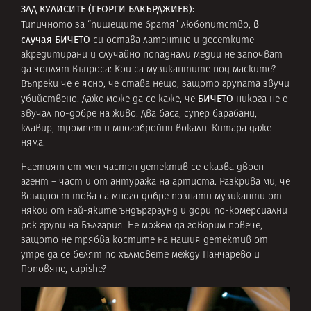
ЗАД КУЛИСИТЕ (ГЕОРГИ БАКЪРДЖИЕВ):
в
Типичното за “пишещите братя” любопитство,
случая БИЧЕТО
си остава латентно и десетките
акредитирани и случайно попаднали медии не започват
да чоплят въпроса: Кои са музикантите под маските?
Въпреки че е ясно, че става нещо, защото групата звучи
БИЧЕТО
убийствено. Даже може да се каже, че
никога не е
звучал по-добре на живо. Два баса, супер барабани,
клавир, тромпет и многобройни вокали. Китара даже
няма.
Наетият от мен частен детектив се оказва двоен
агент – част и от антуража на артиста. Разкрива ми, че
всъщност това са много добре познати музиканти от
някои от най-яките ъндърграунд и дори по-комерсиални
рок групи на България. Не можем да говорим повече,
защото не трябва костите на нашия детектив от
утре да се белят по хълмовете между Панчарево и
Поповяне, capishe?