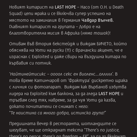
LAST HOPE
Новият китарист на
– Насо (от O.H. и Death
Squad) цепи мрака и се включва супер успешно на
Чавдар Вълчев.
мястото на заминалия в Германия
Главният китарист на групата – Добро е на
благотворителна мисия в Африка (
няма ташак
)!
Отивам във втория бекстейдж и виждам БИЧЕТО, който
обяснява на Уоти на руски (!!!) с врачански акцент, че е
израснал с Exploited и даже свири на въздушна китара по
кървавия си потник.
‘
Найтинейтисикс – оооол секс ен виоленс….оллллл’
. В
това време Катинчаров от ‘Фрактура’ дискретно щрака
с личния си фотоапарат. Виждам как Върбанов избутва
LAST HOPE
лидера на Exploited към балкона, за да гледа
и
тръгвам след тях, навреме, за да чуя Уоти да казва,
докато почитатели се снимат с него:
“
Те наистина са много добра, истинска група!”
Предишната вечер в ресторанта, шотландците се
шегуват, че ще откраднат текста “
There’s no justice,
there’s no peace, there’s no freedom – FP
”, за да го включат