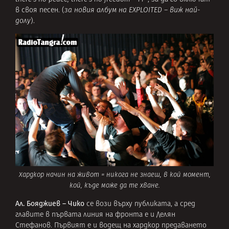
в своя песен. (
за новия албум на EXPLOITED – виж най-
долу
).
Хардкор начин на живот = никога не знаеш, в кой момент,
кой, къде може да те хване.
Ал. Бояджиев – Чико
се вози върху публиката, а сред
главите в първата линия на фронта е и Делян
Стефанов. Първият е и водещ на хардкор предаването