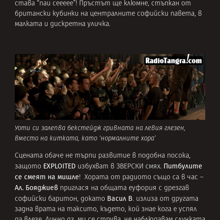
става “паи сеееее”! Пръстът ще клюмне, стъпкан от
британски кубинки на централните софийски павета, в
малката и дискретна уличка.
Уоти си залепва бекстейдж гривната на левия глезен,
вместо на китката, като ‘нормалните хора’
Сцената обаче не търпи развитие в подобна посока,
EXPLOITED
Питбулите
защото
избухват в ЗВЕРСКИ смях.
се смеят на мишле
! Хората от радиото също са в час –
Ал. Бояджиев
приглася на общата еуфория с дрезгав
Васил В
софийски баритон, докато
. излиза от другата
задна врата на таксито, където, кой знае кога е успял
да влезе.
Лично аз
, ми се струва, че наблюдавам случката