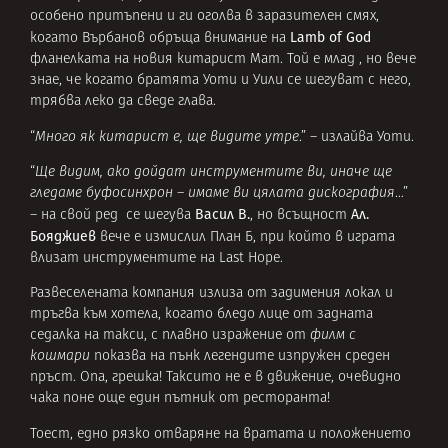
особено притъпени и ги оголва в заразителен смях,
Lamb of God
когато Върбанов обръща внимание на
фланелката на новия китарист Мат. Той е млад , но вече
знае, че когато братята Уоти и Уили се шегуват с него,
трябва леко да сведе глава.
“
Много як китарист е, ще видите утре
.” – излайва Уоти.
“
Ще видим, ако дойдат инструментите ви, иначе ще
гледаме буфосинхрон – имаме ви цялата дискография
…”
Васил В.
Ал.
– на свой ред се шегува
, но всъщност
Бояджиев
вече е измислил План Б, при който в играта
влизат инструментите на Last Hope.
Развеселената компания излиза от задимения локал и
тръгва към хотела, когато бледо лице от задната
седалка на такси, с плавно изражение от
филм с
кошмари
показва на пънк легендите изпружен среден
пръст. Опа, грешка! Таксито не е в движение, очевидно
чака поне още един пътник от ресторанта!
Тоест, едно рязко отваряне на вратата и положението