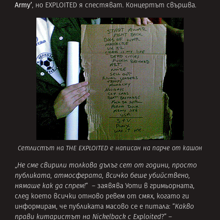
Army’
, но EXPLOITED я спестяват. Концертът свършва.
Сетлистът на THE EXPLOITED е написан на парче от кашон
„
Не сме свирили толкова дълъг сет от години, просто
публиката, атмосферата, всичко беше убийствено,
нямашe как да спрем!
“ – заявява Уоти в гримьорната,
след което всички отново ревем от смях, когато ги
информирам, че публиката масово се е питала: “
Какво
прави китаристът на Nickelback с Exploited
?” –