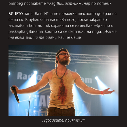
отпред поставете млад
вишист-инжинер
по потник.
БИЧЕТО
започва с ‘N1’ и не намалява темпото до края на
сета си. В публиката настава пого, после закратко
настава и бой, но пък охраната се намесва чевръсто и
разкарва двамата, които са се скопчили на пода. „
Или че
те ебем, или че те бием
„, май че беше.
„Здравейте, приятели!“