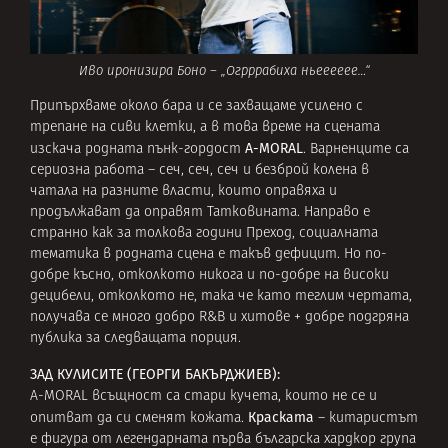
Иво иронизира Боно – „Огрррабиха ньееееее…“
Припърхваме около бара и се захващаме усилено с
трепане на сиви клетки, а в това време на сцената
A-MORAL
изскача родната пънк-гордост
. Варненците са
сериозна работа – сеч, сеч, сеч и безброй колена в
чатала на разните власти, които оправяха и
продължават да оправят Татковината. Направо е
странно как за толкова години Преход, социалната
тематика в родната сцена е такъв дефицит. Но по-
добре късно, отколкото никога и по-добре на високи
децибели, отколкото не, така че като теглим чертата,
получава се много добро R&B и хитове + добре подгряна
публика за следващата порция.
ЗАД КУЛИСИТЕ (ГЕОРГИ БАКЪРДЖИЕВ):
A-MORAL всъщност са стари кучета, които не се и
Краската
опитват да си сменят кожата.
– китаристът
е фигура от легендарната първа българска хардкор група