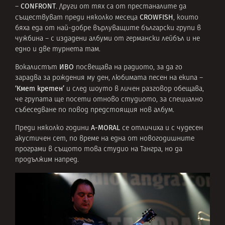
CONFRONT
–
. Други от тях са от престаналите да
CROWFISH
съществуват преди няколко месеца
, които
бяха еда от най-добре върлуващите български групи в
чужбина – с издадени албуми от германски лейбъл и не
едно и две турнета там.
ИВО
Вокалистът
посвещава на радиото, за да го
зарадва за рождения му ден, любимата песен на екипа –
‘Кмет кретен’
и след шоуто в личен разговор обещава,
че групата ще посети отново студиото, за специално
събеседване по повод предстоящия нов албум.
A-MORAL
Преди няколко години
се отличиха и с чудесен
акустичен сет, по време на една от новогодишните
програми в същото това студио на Тангра, но да
продължим напред.