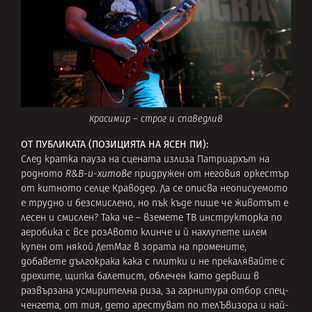
Красимир – строг и спаведлив
ОТ ПУБЛИКАТА (ПОЗИЦИЯТА НА ЯСЕН ПИ):
След кратка пауза на сцената излиза Патриархът на
родното
R&B-и-хитове
придружен от неговия оркестър
от китното селце Краводер. Да се описва неописуемото
е трудно и безсмислено, но пък къде пише че животът е
лесен и смислен? Така че – вземете ТВ инструкторка по
аеробика с все розАвото клинче и й нахлупете шлем
купен от някой ДетМаг в зората на промените,
добавете дългокрака кака с плитки и не прекалявайте с
дрехите, щипка балетист, облечен като дервиш в
развързана усмирителна риза, за гарнитура отбор спец-
ченгета, от тия, дето арестуват по телЪвизора и най-