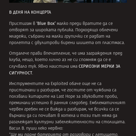
В ДЕНЯ НА КОНЦЕРТА
‘Blue Box’
Пристигам в
малко преди вратите да се
отворят за широката публика. Подходящо облечени
младежи, събрани на малки групички се радват на
пролетта с двулитрови бирени шишета от пластмаса.
Отдалече прави впечатление, че има заграждения пред
клуба, нещо, което лично аз не си спомням да се е
СЕРИОЗНИ МЕРКИ ЗА
случвало тук. Явно наистина има
СИГУРНОСТ
.
Инструментите на Exploited обаче още не са
пристигнали и разбирам, че гостите от чужбина са
ползвали китарите на Last Hope за звуковите проби,
преминали успешно в ранния следобед. Емблематичният
червен гребен не се вижда и разбирам, че всички са се
върнали да си почиват в хотела и този път няма да
разглеждат културни забележителности на столицата.
Васил В. пуши леко нервно:
“
Ще ми падне батерията от разговори с летището.