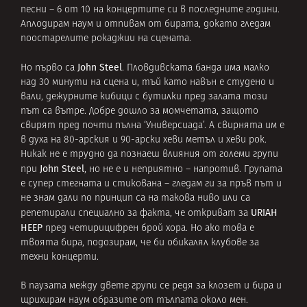
песни – 6 от 10 на концертите си в последните години.
Аплодирам наум и отпивам от бирата, докато гледам
поостарелите рокаджии на сцената.
John Steel
Но първо са
. Пловдивската банда има малко
над 30 минути на сцена и, тъй като навън е студено и
вали, дежурните кибици с бутилки пред залата този
път са вътре. Добре дошло за момчетата, защото
свирят пред почти пълна ‘Универсиада’. А свирнята им е
в духа на 80-арския и 90-арски хеви метъл и хеви рок.
Никак не е трудно да познаеш влияния от големи групи
John Steel
при
, но не е и неприятно – напротив. Групата
е супер стегната и стикована – гледам ги за пръв път и
не знам дали по принцип са на такова ниво или са
URIAH
репетирали специално за факта, че откриват за
HEEP
пред четирицифрен брой хора. Но ако това е
твоята бира, подозирам, че би обикалял клубове за
техни концерти.
В паузата между двете групи се редя за клозет и бира и
щрихирам наум образите от тълпата около мен.