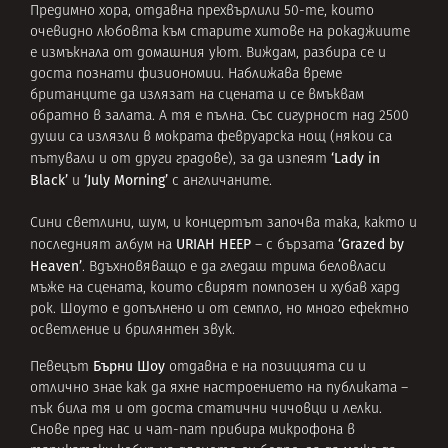
Предимно хора, отдавна прехвърлили 50-те, които
очевидно любовта към старите хитове на рокаджиите
е измъкнала от домашния уют. Виждам, разбира се и
доста познати физиономии. Наближава време
британците да излязат на сцената и се вмъквам
обратно в залата. А тя е пълна. Със сигурност над 2500
души са излязли в мократа февруарска нощ (някои са
‘Lady in
пътували и от други градове), за да изпеят
Black’
‘July Morning’
и
с англичаните.
Сини светлини, шум, и концертът започва така, както и
URIAH HEEP
‘Grazed by
последният албум на
– с бързата
Heaven’
. Вдъхновяващо е да гледаш трима беловласи
мъже на сцената, които свирят помпозен и хубав хард
рок. Шоуто е допълнено и от семпло, но много ефектно
осветление и брилянтен звук.
Бърни Шоу
Певецът
отдавна е на позицията си и
отлично знае как да яхне настроението на публиката –
пък била тя и от доста статични чичовци и лелки.
Снове пред нас и чат-пат прибира микрофона в