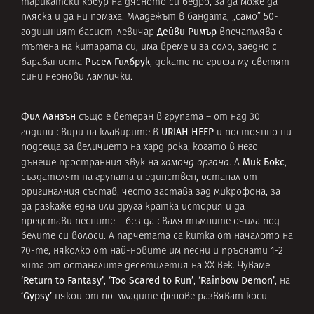
тарикатски кобур на дясното си бедро, за да може да
пляска и да ни помаха. Младежът в бандата, „само” 50-
Дейви Римър
годишният басист-левичар
впечатлява с
тътена на китарата си, има време и за соло, заедно с
Ръсел Гилбрук
барабаниста
, докато по грифа му светят
сини неонови лампички.
Фил Ланзън
също е ветеран в групата – от над 30
URIAH HEEP
години свири на клавирите в
и постоянно ни
подсеща за величието на хард рока, когато в него
Мик Бокс
дънеше пространния звук на
хамонд органа
. А
,
създателят на групата и единствен, останал от
оригиналния състав, често застава зад микрофона, за
да разкаже една или друга кратка история и да
представи песните – без да сваля тъмните очила под
белите си волоси. А парчетата са китка от началото на
70-те, няколко от най-новите им песни и пръснати 1-2
хита от останалите десетилетия на ХХ век. Чуваме
‘Return to Fantasy’
‘Too Scared to Run’
‘Rainbow Demon’
,
,
, на
‘Gypsy’
някои от по-младите фенове развяват коси.