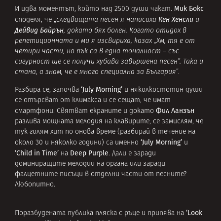
Мик Бокс
И идва моментът, който над 2500 души чакат.
Кен Хенсли
споделя, че „
следващата песен я написаха
и
Дейвид Байрън
, докато бях болен. Когато отидох в
репетиционната и ми я изсвириха, казах „Хм, тя е от
четири части, но пък са в една тоналност – със
сигурност ще се получи хубава завършена песен”. Така и
стана, а знам, че е много специална за България
”.
‘July Morning’
Разбира се, започва
и няколкостотин души
се отърсват от климакса и се сещат, че имат
Фил Ланзън
смартфони. Святват екраните и докато
разлива мощната мелодия на клавирите, се замислям, че
тук голям хит по онова време (разбирай в течение на
‘July Morning’
около 30 и няколко години) са именно
и
‘Child in Time’
Deep Purple
на
. Дали е заради
доминиращите мелодии на органа или заради
фалцетните писъци в отделни части от песните?
Любопитно.
‘Look
Поразбудената публика пляска с ръце и припява на