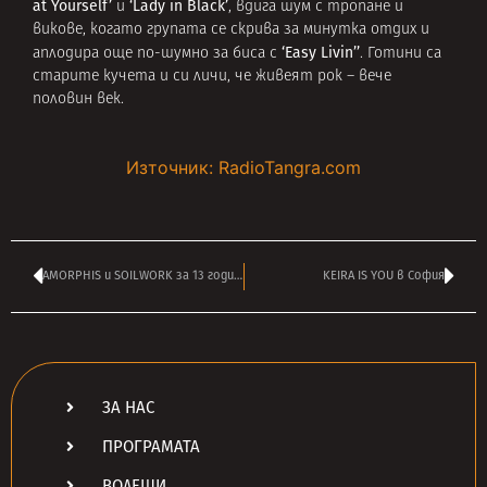
at Yourself’
‘Lady in Black’
и
, вдига шум с тропане и
викове, когато групата се скрива за минутка отдих и
‘Easy Livin’’
аплодира още по-шумно за биса c
. Готини са
старите кучета и си личи, че живеят рок – вече
половин век.
Източник: RadioTangra.com
AMORPHIS и SOILWORK за 13 години ТАНГРА МЕГА РОК
KEIRA IS YOU в София
ЗА НАС
ПРОГРАМАТА
ВОДЕЩИ