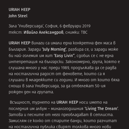
URIAH HEEP
John Steel
Зала ‘Универсиада’, София, 6 февруари 2019
Ивайло Александров
текст:
, снимки: TBC
URIAH HEEP
винаги са имали една конкретна фен маса в
‘July Morning’
България. Заради
, разбира се, и заради може
‘Easy Livin’’
би най-големия им хит
, сдобил се с не една
интепретация на български. Закономерно, група, която е
слушана много у нас преди 1989, продължава да се радва
на носталгична радост от феновете, които са я
слушали в младежките си години. И много от които бяха
снощи в зала Универсиада, за да отбележат 50-ия
рожден ден на групата.
URIAH HEEP
Всъщност, турнето на
носи името на
‘Living The Dream’
последния им албум – миналогодишния
.
Затова и песните от него преобладават в сетлиста.
Замислям се колко от старите банди, които разчитат
на носталгична публика свирят толкова много нови