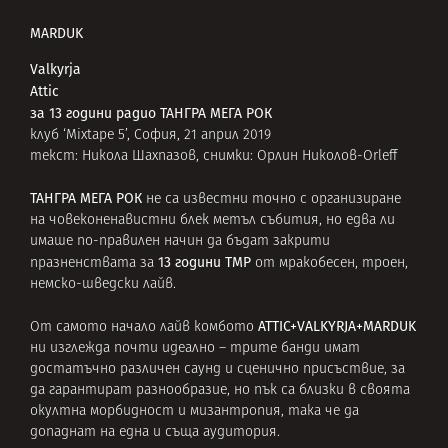
MARDUK
Valkyrja
Attic
за 13 години радио ТАНГРА МЕГА РОК
клуб ‘Mixtape 5’, София, 21 април 2019
текст: Никола Шахпазов, снимки: Орлин Николов-Orleff
ТАНГРА МЕГА РОК
не са известни точно с организиране
на човеконенавистни блек метъл събития, но едва ли
имаше по-правилен начин да бъдат закрити
13 години ТМР
празненствата за
от мракобесен, троен,
немско-шведски лайв.
ATTIC+VALKYRJA+MARDUK
От самото начало лайв комбото
ни изглежда почти идеално – трите банди имат
достатъчно различен саунд и сценично присъствие, за
да гарантират разнообразие, но пък са близки в своята
окултна морбидност и мизантропия, така че да
допаднат на една и съща аудитория.