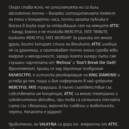
Скоро става ясно, че изчисленията ни са били
абсолютно точни – въпреки изтощителната тежест
на тези 4 концертни часа, почти цялата публика е
ATTIC
влязла в клуба още за откриващия сет на немците
– банда, която е не толкова MERCYFUL FATE TRIBUTE,
колкото MERCYFUL FATE WORSHIP. За разлика от много
ATTIC
други, които копират стила на великите,
изобщо
не са дразнещи, а притежават точно онази сурова хеви
енергия и мелодичност, заради която хиляди пъти сме
‘Melissa’
‘Don’t Break the Oath’
слушали парчетата от
и
.
Фронтменът, криещ се зад окултния псевдоним
КАЛИОСТРО
KING DIAMOND
, е истинска реинкарнация на
и
успява да пее, пищи и вие инфернално в най-добрите
MERCYFUL FATE
традиции. В пълно съответствие със
ATTIC
собствената им концепция,
са много театрални и
изключително активни, при това са изпълнили тясната
сцена със свещници, магически символи и животински
черепи. Началото е ударно!
VALKYRJA
ATTIC
Удивително, но
са дори по- енергични от
.