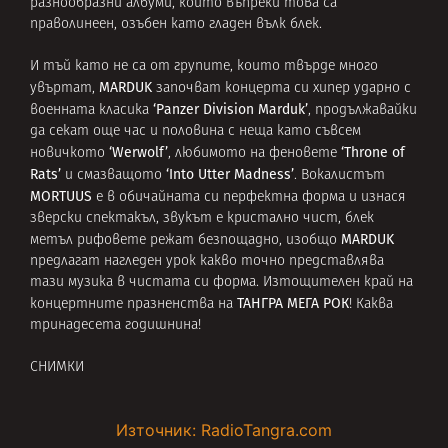
разнообразни албуми, които въпреки това са
праволинеен, озъбен като гладен вълк блек.
И тъй като не са от групите, които твърде много
MARDUK
увъртат,
започват концерта си хипер ударно с
‘Panzer Division Marduk’
военната класика
, продължавайки
да секат още час и половина с неща като съвсем
‘Werwolf’
‘Throne of
новичкото
, любимото на феновете
Rats’
‘Into Utter Madness’
и смазващото
. Вокалистът
MORTUUS
е в обичайната си перфектна форма и изнася
зверски спектакъл, звукът е кристално чист, блек
MARDUK
метъл рифовете режат безпощадно, изобщо
предлагат нагледен урок какво точно представлява
тази музика в чистата си форма. Изтощителен край на
ТАНГРА МЕГА РОК
концертните празненства на
! Каква
тринадесета годишнина!
СНИМКИ
Източник: RadioTangra.com