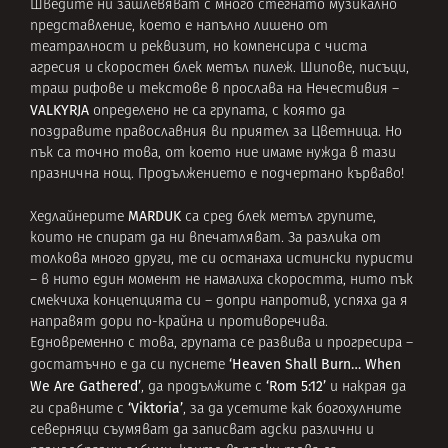
Шведите ни зашлевяват с много стегнато музикално
представление, което е напълно лишено от
театралност и реквизит, но компенсира с чиста
агресия и скоростен блек метъл пилеж. Шипове, писъци,
траш рифове и текстове в прослава на Нечестивия –
VALKYRJA
определено не са групата, с която да
поздравите православния ви приятел за Цветница. Но
пък са точно това, от което ние имаме нужда в тази
празнична нощ. Продължението е подчертано кърваво!
MARDUK
Хедлайнерите
са сред блек метъл групите,
които не спират да ни впечатляват. За разлика от
толкова много други, те си останаха истински пуристи
– в нито един момент не намалиха скоростта, нито пък
смекчиха концепцията си – допри напротив, успяха да я
направят дори по-крайна и противоречива.
Едновременно с това, групата се развива и прогресира –
‘Heaven Shall Burn… When
достатъчно е да си пуснете
We Are Gathered’
‘Rom 5:12’
, да продължите с
и накрая да
‘Viktoria’
ги сравните с
, за да усетите как богохулните
северняци съумяват да записват адски различни и