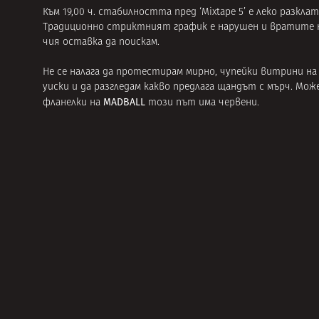
Към 19,00 ч. стабилността пред ‘Mixtape 5’ е леко разкл
Традиционно стриктният график е нарушен и вратите не
чия оставка да поискам.
Не се налага да протестирам мирно, чупейки витрини на 
уиски и да разгледам какво предлага щандът с мърч. Мо
MADBALL
фланелки на
този път има червени.