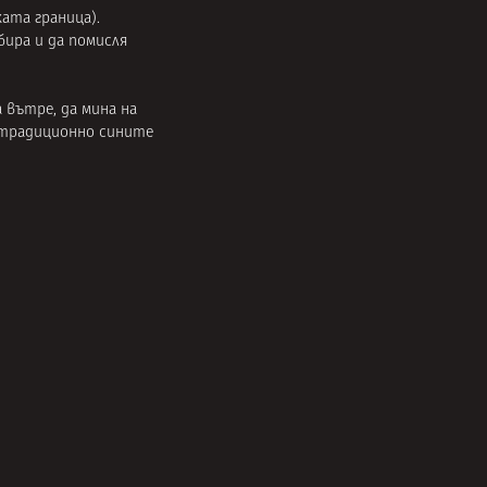
ката граница).
бира и да помисля
 вътре, да мина на
о традиционно сините