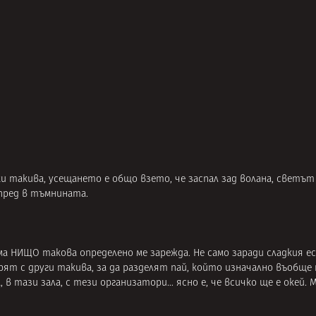
ки такива, усещането е общо взето, че заспал зад волана, светът 
апред в тъмнината.
 има НИЩО такова определено ме зарежда. Не само заради сладкия е
ят с други такива, за да разделят пай, който изначално въобще 
, в тази зала, с тези организатори… ясно е, че всичко ще е окей.