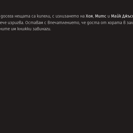
Хоя
Митс
Майк Джъ
осега нещата са кипели, с излизането на
,
и
 вече изригва. Оставам с впечатлението, че доста от хората в за
ните им книжки завинаги.