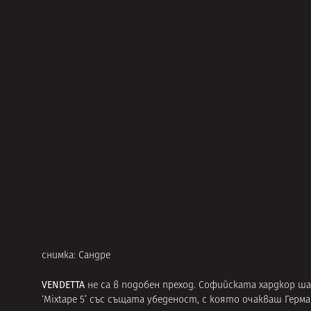
снимка: Сандре
VENDETTA
не са в подобен преход. Софийската хардкор ш
‘Mixtape 5’ със същата убеденост, с която очакваш Герма