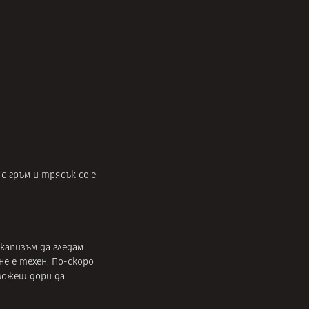
с гръм и трясък се е
скапизъм да гледам
не е техен. По-скоро
 Можеш дори да