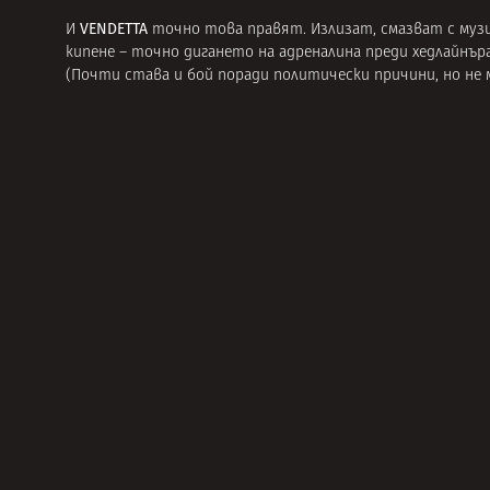
VENDETTA
И
точно това правят. Излизат, смазват с муз
кипене – точно дигането на адреналина преди хедлайнъра
(Почти става и бой поради политически причини, но не м