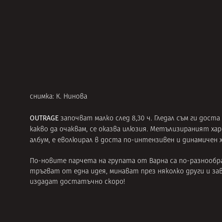
снимка: К. Нинова
OUTRAGE
започват малко след 8,30 ч. Гледал съм ги доста
какво да очаквам, се оказва илюзия. Метълизираният х
албум, е еволюирал в доста по-интензивен и динамичен 
По-новите парчета на групата от Варна са по-разнообр
тръгват от една идея, минават през няколко други и за
издадат достатъчно скоро!