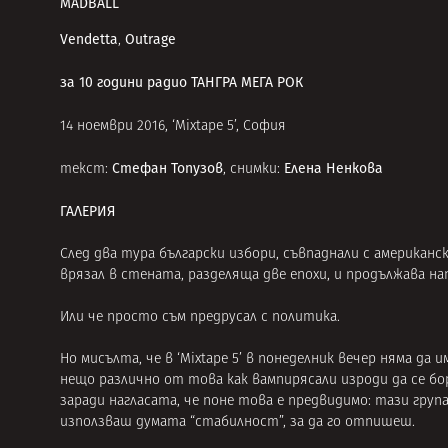
MADBALL
Vendetta
Outrage
,
за 10 години радио ТАНГРА МЕГА РОК
14 ноември 2016, ‘Mixtape 5’, София
Стефан Топузов
Елена Ненкова
текст:
, снимки:
ГАЛЕРИЯ
След два тура български избори, съвпаднали с американс
врязал в стената, разделяща две епохи, и продължава н
Или че просто съм предрусал с политика.
Но мисълта, че в ‘Mixtape 5’ в понеделник вечер няма да
нещо различно от това как вампирясали изроди да се бор
заради нагласата, че поне това е предвидимо: тази група
използваш думата “стабилност”, за да го отпишеш.