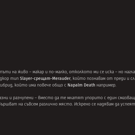
 пъти на живо – макар и по-малко, отколкото ми се иска – но нагла
Slayer-срещат-Merauder
ардкор тип
, който познавам от преди и с
Napalm Death
хибрид, който има повече общо с
например.
азни и разчупени – вместо да те млатят упорито с един смазващ 
вършват на съвсем различно място. Искрено се надявам да успеят