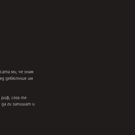
сата ми, че знам
лед дебютния им
риф, сега те
 да ги запишат и