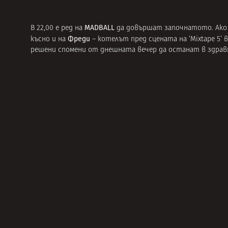
MADBALL
В 22,00 е ред на
да довършат започнатото. Ако д
Фред
и
късно и на
– котелът пред сцената на ‘Mixtape 5’
решени спомени от днешната вечер да останат в здрав