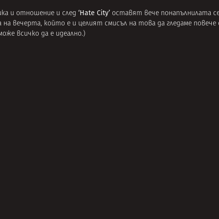
‘Hate City’
ика и отношение и след
оставят вече понапълнилата се
 на вечерта, който е и целият смисъл на това да гледаме повече 
оже всичко да е идеално.)