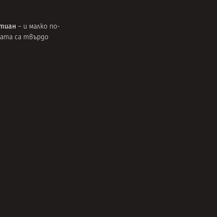
стиан
– и малко по-
лата са твърдо