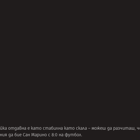
айка отдавна е като стабилна като скала – можеш да разчиташ, 
ния да бие Сан Марино с 8:0 на футбол.