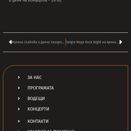
В деня на концерта – 26 лв.
Милена Славова и Данчо Лазаров – рок бар „Fans“, София
Tangra Mega Rock Night на Арена Музика 2007
ЗА НАС
ПРОГРАМАТА
ВОДЕЩИ
КОНЦЕРТИ
КОНТАКТИ