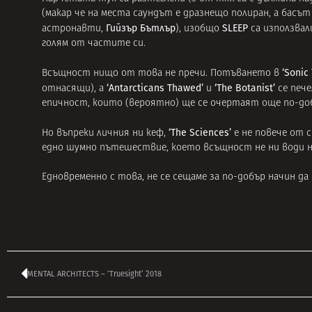
(макар че на места саундът е дразнещо полиран, а басъ
Гийзър Бътлър
SLEEP
астронавти,
), изобщо
са използвал
голям от частите си.
‘Sonic 
Всъщност нищо от това не пречи. Потъването в
‘Antarcticans Thawed’
‘The Botanist’
отнасящи), а
и
се печ
епичност, които (вероятно) ще се очертаят още по-до
‘The Sciences’
Но въпреки личния ни кеф,
е не повече от
едно шумно пътешествие, което всъщност не ни води ни
Едновременно с това, не се сещаме за по-добър начин да
MENTAL ARCHITECTS – ‘Truesight’ 2018