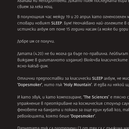
Хванаха ни неподготвени. Докато пием последната бира в
свием за лека нощ.
В полунощния час между 19 и 20 април като огненозелен
SLEEP
стовари новият
. Бум! Неочаквано най-големите в 
истински албум от поне 15 години насам (а може би дори
Добре им се получи.
Датата (4.20) не би могла да бъде по-правилна. Лейбълът 
виждаме в дигиталното издание) включва класическите
ясно-какъв-дим.
SLEEP
Отлични предпоставки за класически
албум, не ми
‘Dopesmoker’
‘Holy Mountain’
, нито пък
. И едва ли някой 
‘The Sciences’
И като звук, и като композиране,
е тясно с
упражнение в преоткриване на космическия стоунър сау
феновете на бандата и покана за още един хубав коз, та
‘Dopesmoker’
революцията, която беше
.
Парчетата тук са разтеглени (3 от тях са с дължина над