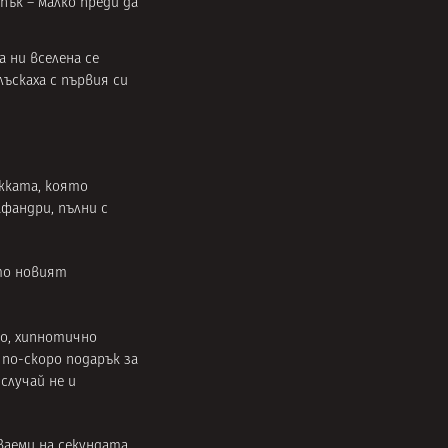
пък – малко преди да
 ни вселена се
лъскаха с първия си
ожката, която
афандри, пълни с
то новият
о, хипнотично
 по-скоро подарък за
случай не и
аваеми на секундата