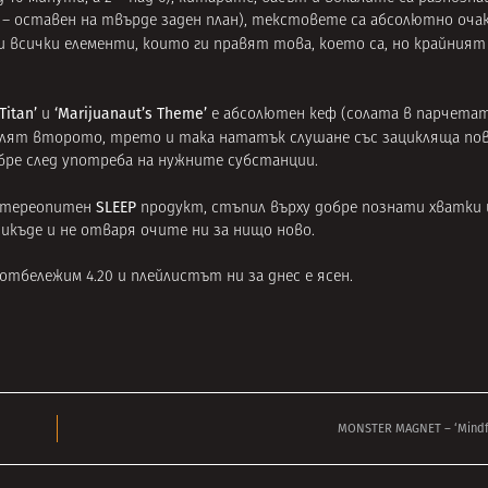
т – оставен на твърде заден план), текстовете са абсолютно очак
и всички елементи, които ги правят това, което са, но крайният
Titan’
‘Marijuanaut’s Theme’
и
е абсолютен кеф (солата в парчетат
елят второто, трето и така нататък слушане със зацикляща по
бре след употреба на нужните субстанции.
SLEEP
 стереопитен
продукт, стъпил върху добре познати хватки 
къде и не отваря очите ни за нищо ново.
 отбележим 4.20 и плейлистът ни за днес е ясен.
MONSTER MAGNET – ‘Mindfu