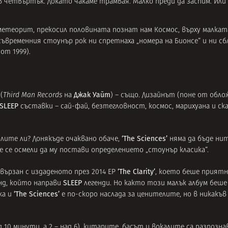
 четвъртък. Докато чакаме трамвая. Малко преди да заспим. Или 
 метеорит, прекосил половината познат нам Космос, върху малката
съвременния стоунър рок ни спретнаха „номера на Бионсе“ и ни сб
 от 1999).
Джак Уайт
(
Third Man Records
на
) – също. Дизайнът (поне от обл
SLEEP
съставки – сай-фай, безтегловност, космос, марихуана и ск
‘The Sciences’
слите ли? Донякъде очаквано обаче,
няма да бъде ни
ще се осмели да му постави определението „стоунър класика“.
‘The Clarity’
вързан с издаденото през 2014 ЕР
, което беше приятн
SLEEP
нд, който направи
легенди. Но както този малък албум беше
‘The Sciences’
ка и
е по-скоро наслада за ценителите, но в никакъв 
 10 минути, а 2 – над 6), китарите, басът и вокалите са разпозн