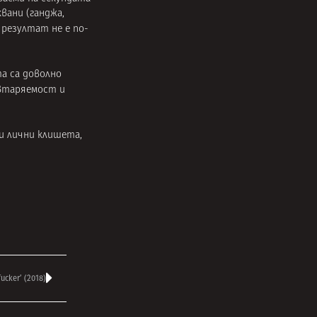
вани (ганджа,
 резултат не е по-
а са доволно
втаряемост и
и лични клишета,
cker’ (2018)