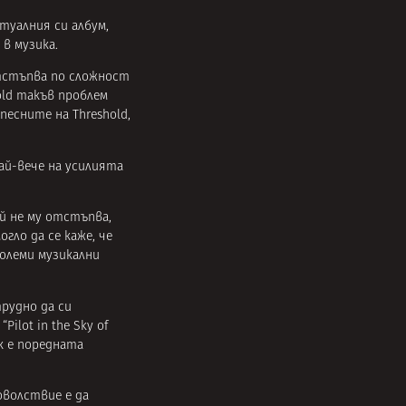
туалния си албум,
 в музика.
отстъпва по сложност
old такъв проблем
есните на Threshold,
най-вече на усилията
ай не му отстъпва,
гло да се каже, че
големи музикални
трудно да си
lot in the Sky of
к е поредната
оволствие е да