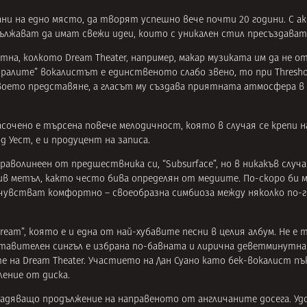
ни на едно място, да творят успешно вече почти 20 години. С ак
одължават да имат свежи идеи, които с уникален стил пресъздават
тна, колкото Dream Theater, например, макар музиката им да не 
тралите” вокалистът е единственото слабо звено, то при Thresh
оето представяне, а гласът му създава приятната атмосфера в п
насочено е търсена повече мелодичност, която в случая се крепи 
д Уест, е и продуцент на записа.
 праволинеен от предшествника си, “Subsurface”, но в никакъв случ
ив метъл, както често бива определян от медиите. По-скоро би мо
е чувстват комфортно – своеобразна симбиоза между няколко по-
tream”, която е и една от най-хубавите песни в целия албум. Не е 
авителен сингъл е избрана по-бавната и лирична деветминутна “Pi
е на Dream Theater. Участието на Дан Суано като бек-вокалист пъ
ение от диска.
владяващо продължение на направеното от англичаните досега. Уд