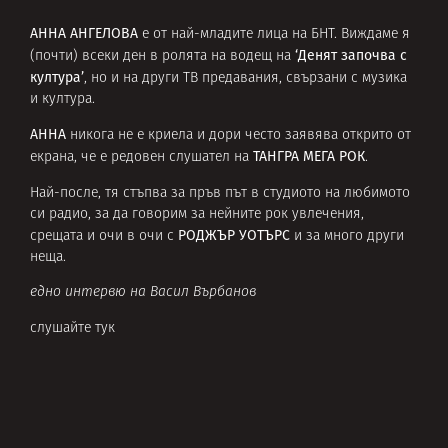
АННА АНГЕЛОВА
е от най-младите лица на БНТ. Виждаме я
‘Денят започва с
(почти) всеки ден в ролята на водещ на
култура’
, но и на други ТВ предавания, свързани с музика
и култура.
АННА
никога не е криела и дори често заявява открито от
ТАНГРА МЕГА РОК
екрана, че е редовен слушател на
.
Най-после, тя стъпва за пръв път в студиото на любимото
си радио, за да говорим за нейните рок увлечения,
РОДЖЪР УОТЪРС
срещата и очи в очи с
и за много други
неща.
едно интервю на Васил Върбанов
слушайте тук