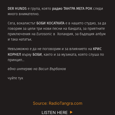
DER HUNDS
радио ТАНГРА МЕГА РОК
е група, която
следи
много внимателно.
БОБИ КОСАТКАТА
Сега, вокалистът
е в нашето студио, за да
говорим за цели три нови песни на бандата, за приятните
приключения на
Eurosonic
в Холандия, за бъдещия албум
и така нататък.
КРИС
Невъзможно е да не поговорим и за влиянието на
КОРНЕЛ
БОБИ
върху
, както и за музиката, която слуша по
принцип…
едно интервю на Васил Върбанов
чуйте тук
Source: RadioTangra.com
LISTEN HERE