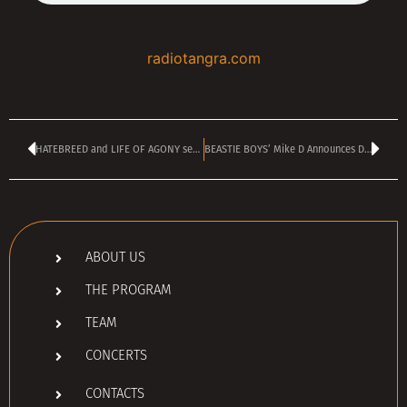
radiotangra.com
HATEBREED and LIFE OF AGONY set to play in Sofia in November
BЕASTIE BOYS’ Mike D Announces Debut Solo Album Thank You: Hear ‘True Colors’
ABOUT US
THE PROGRAM
TEAM
CONCERTS
CONTACTS