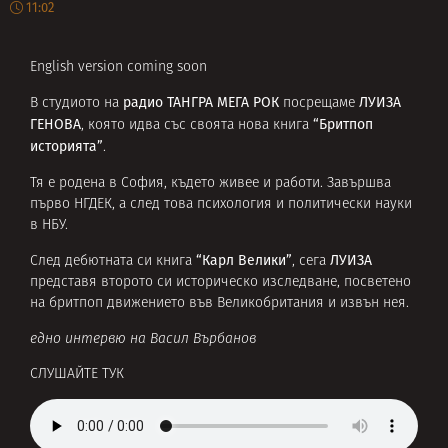
11:02
English version coming soon
радио ТАНГРА МЕГА РОК
ЛУИЗА
В студиото на
посрещаме
ГЕНОВА
“Бритпоп
, която идва със своята нова книга
историята”
.
Тя е родена в София, където живее и работи. Завършва
първо НГДЕК, а след това психология и политически науки
в НБУ.
“Карл Велики”
ЛУИЗА
След дебютната си книга
, сега
представя второто си историческо изследване, посветено
на бритпоп движението във Великобритания и извън нея.
едно интервю на Васил Върбанов
СЛУШАЙТЕ ТУК