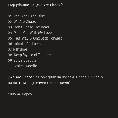
Съдържание на „We Are Chaos“:
01. Red Black And Blue
02. We Are Chaos
03. Don’t Chase The Dead
04. Paint You With My Love
05. Half-Way & One Step Forward
06. Infinite Darkness
07. Perfume
08. Keep My Head Together
09. Solve Coagula
10. Broken Needle
„We Are Chaos“
е наследник на излезлия през 2017 албум
МЕНСЪН
„Heaven Upside Down“
на
–
.
снимка: Пероу