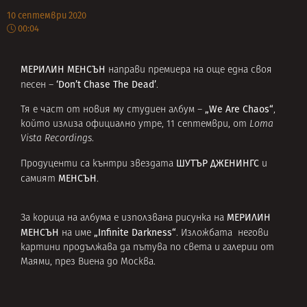
10 септември 2020
00:04
МЕРИЛИН МЕНСЪН
направи премиера на още една своя
‘Don’t Chase The Dead’
песен –
.
„We Are Chaos“
Тя е част от новия му студиен албум –
,
който излиза официално утре, 11 септември, от
Loma
Vista Recordings
.
ШУТЪР ДЖЕНИНГС
Продуценти са кънтри звездата
и
МЕНСЪН
самият
.
МЕРИЛИН
За корица на албума е използвана рисунка на
МЕНСЪН
„Infinite Darkness“
на име
. Изложбата негови
картини продължава да пътува по света и галерии от
Маями, през Виена до Москва.