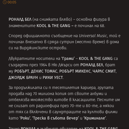
00:05
РОНАЛД БЕЛ
(на снимката вляво) – основна фигура в
KOOL & THE GANG –
знаменитите
е починал на 68.
Според официалното съобщение на
Universal Music
, той е
починал внезапно в сряда сутрин (местно време) в дома
си на Вирджинските острови.
‘Грами’
KOOL & THE GANG
Двукратните носители на
–
са
РОНАЛД БЕЛ
създадени през 1964 в Ню Джърси от
, брат
РОБЪРТ
ДЕНИС ТОМАС
РОБЪРТ МИКЕНС
ЧАРЛС СМИТ
му
,
,
,
,
ДЖОРДЖ БРАУН
РИКИ УЕСТ
и
.
За продължилата си п тесетилетия кариера, групата
продава над 70 милиона копия от своите албуми и
отбелязва множество хитове в класациите. Песните им
не слизат от радиоефира през 70-те и 80-те, а някои
от тях са включени в саундтраците на култови филми
‘Роки’
‘Треска в събота вечер’
‘Криминале’
като
,
и
.
РОНАЛД
KOOL & THE GANG