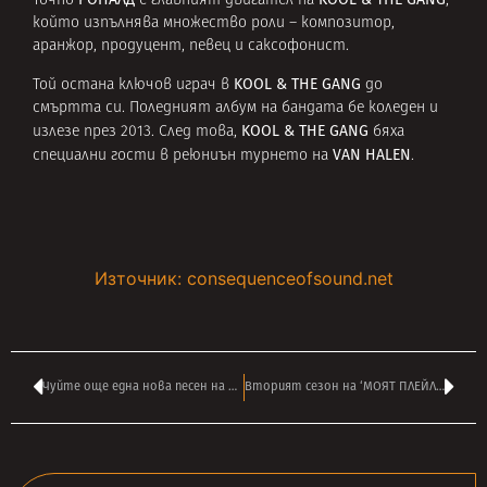
Точно
е главният двигател на
,
който изпълнява множество роли – композитор,
аранжор, продуцент, певец и саксофонист.
KOOL & THE GANG
Той остана ключов играч в
до
смъртта си. Поледният албум на бандата бе коледен и
KOOL & THE GANG
излезе през 2013. След това,
бяха
VAN HALEN
специални гости в реюниън турнето на
.
Източник: consequenceofsound.net
Чуйте още една нова песен на МЕРИЛИН МЕНСЪН – ‘Don’t Chase The Dead’
Вторият сезон на ‘МОЯТ ПЛЕЙЛИСТ’ започва тази събота в 22:00 по БНТ1