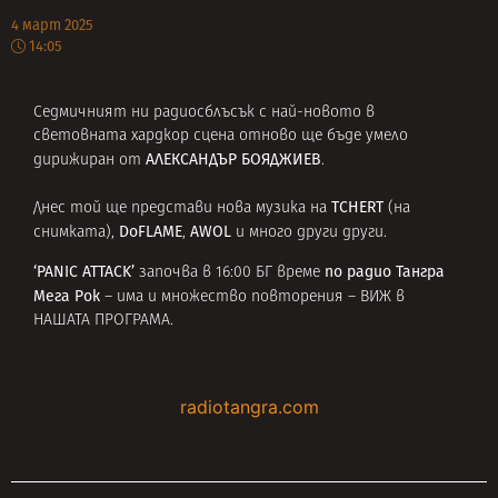
4 март 2025
14:05
Седмичният ни радиосблъсък с най-новото в
световната хардкор сцена отново ще бъде умело
АЛЕКСАНДЪР БОЯДЖИЕВ
дирижиран от
.
TCHERT
Днес той ще представи нова музика на
(на
DoFLAME
AWOL
снимката),
,
и много други други.
‘PANIC ATTACK’
по радио Тангра
започва в 16:00 БГ време
Мега Рок
– има и множество повторения –
ВИЖ в
НАШАТА ПРОГРАМА
.
radiotangra.com