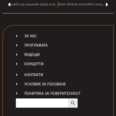
SLAYER ще изпълнят кавър на BLACK SABBATH на прощалния концерт на ОЗИ
ЯНКО БРЕКОВ-БРЪСНАРЯ е получил инсулт – има нужда от подкрепа!
ЗА НАС
ПРОГРАМАТА
ВОДЕЩИ
КОНЦЕРТИ
КОНТАКТИ
УСЛОВИЯ ЗА ПОЛЗВАНЕ
ПОЛИТИКА ЗА ПОВЕРИТЕЛНОСТ
Search Button
Search
for: