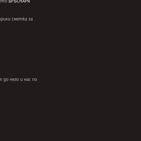
БРЪСНАРЯ
щето
орили сметка за
 до него и нас по