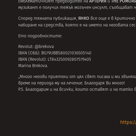
АРТЕРИЯ
THE POMORI
Емблематичният предводител на
и
музикант е получил тежък мозъчен инсулт, съобщават
ЯНКО
Според тяхната публикация,
все още е в критично 
набиране на средства, която е на името на неговата се
Ето подробностите:
Revolut: @brekova
IBAN (ОББ): BG79UBBS80021036505140
IBAN (Revolut): LT843250092807579405
Marina Brekova.
„Много негови приятели от цял свят писаха и ми звъняха,
време на периода му на лечение. Благодаря Ви много!
P.S. Благодарим и на всички, които оставят и на татко 
https: