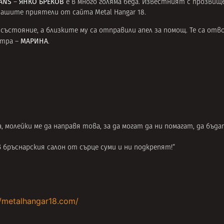
ANS
ЯНКО БРЕКОВ
–
е в много голяма беда. Известният с прозви
 нашите приятели от сайта
Metal Hangar 18
.
състояние, а близките му са отправили апел за помощ. Те са отв
МАРИНА
стра –
.
 молейки ме да направя това, за да могат да ни помагат, да бъдат
в бръснарския салон от сърце суми и ни подкрепят!“
//metalhangar18.com/