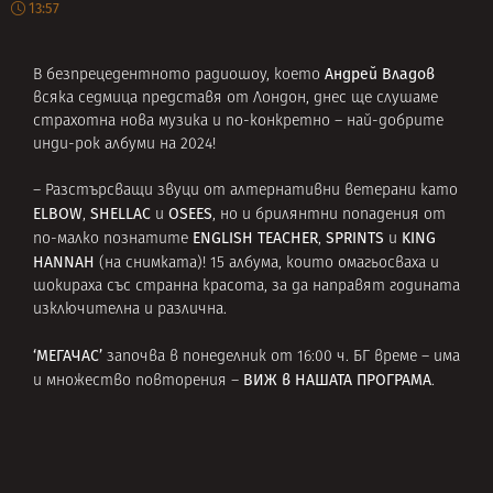
13:57
Андрей Владов
В безпрецедентното радиошоу, което
всяка седмица представя от Лондон, днес ще слушаме
страхотна нова музика и по-конкретно – най-добрите
инди-рок албуми на 2024!
– Разстърсващи звуци от алтернативни ветерани като
ELBOW
SHELLAC
OSEES
,
и
, но и брилянтни попадения от
ENGLISH TEACHER
SPRINTS
KING
по-малко познатите
,
и
HANNAH
(на снимката)! 15 албума, които омагьосваха и
шокираха със странна красота, за да направят годината
изключителна и различна.
‘МЕГАЧАС’
започва в понеделник от 16:00 ч. БГ време – има
ВИЖ в НАШАТА ПРОГРАМА
и множество повторения –
.