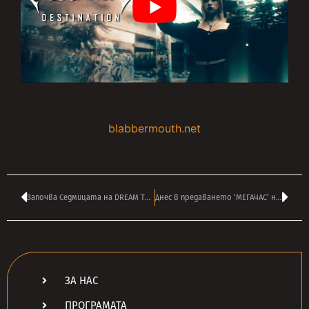
blabbermouth.net
Започва Седмицата на DREAM THEATER по радио ТАНГРА МЕГА РОК!
Днес в предаването ‘МЕГАЧАС’ на АНДРЕЙ ВЛАДОВ от Лондон в 16:00
ЗА НАС
ПРОГРАМАТА