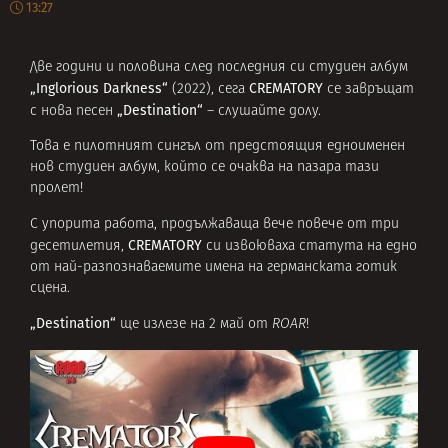
13:27
Две години и половина след последния си студиен албум
„Inglorious Darkness“
CREMATORY
(2022), сега
се завръщат
„Destination“
с нова песен
– слушайте долу.
Това е пилотният сингъл от предстоящия едноименен
нов студиен албум, който се очаква на пазара тази
пролет!
С упорита работа, продължаваща вече повече от три
CREMATORY
десетилетия,
си извоюваха статута на едно
от най-разпознаваемите имена на германската готик
сцена.
„Destination“
ще излезе на 2 май от
ROAR
!