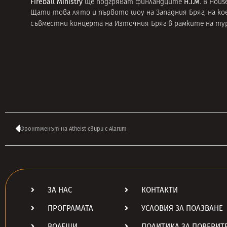
Fireball Ministry
H.I.M
ще подгряват финландците
. в Hou
Щати това лято и първото шоу на Западния Бряг, на кое
съвместни концерта на Източния Бряг в рамките на т
Фронтменът на Atheist свири с Alarum
ЗА НАС
КОНТАКТИ
ПРОГРАМАТА
УСЛОВИЯ ЗА ПОЛЗВАНЕ
ВОДЕЩИ
ПОЛИТИКА ЗА ПОВЕРИТ