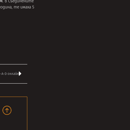
.M
. в Съединените
одина, те имаха 5
-A-D онлайн