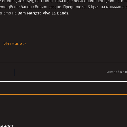
H.I
se of Blues, Холивуд, на 11 юни. Това ще е последният концерт на
то двете банди свирят заедно. Преди това, в края на миналата г
Bam Margera Viva La Bands
урнето на
.
Източник:
Интервю с D
ЕЛНОСТ