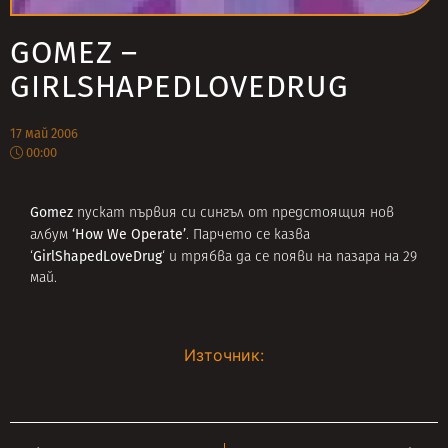
GOMEZ –
GIRLSHAPEDLOVEDRUG
17 май 2006
00:00
Gomez
пускат първия си сингъл от предстоящия нов
‘How We Operate’
албум
. Парчето се казва
GirlShapedLoveDrug
‘
‘ и трябва да се появи на пазара на 29
май.
Източник: