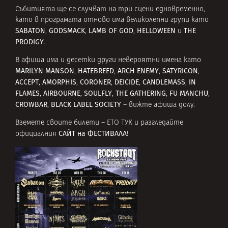
Събитията ще се случват на три сцени едновременно,
като в програмата отново има великолепни групи като
SABATON
GODSMACK
LAMB OF GOD
HELLOWEEN
THE
,
,
,
и
PRODIGY
.
В афиша има и десетки други невероятни имена като
MARILYN MANSON
HATEBREED
ARCH ENEMY
SATYRICON
,
,
,
,
ACCEPT
AMORPHIS
CORONER
DEICIDE
CANDLEMASS
IN
,
,
,
,
,
FLAMES
AIRBOURNE
SOULFLY
THE GATHERING
FU MANCHU
,
,
,
,
,
CROWBAR
BLACK LABEL SOCIETY
,
– вижте афиша долу.
Вземете своите билети –
ЕТО ТУК
и разгледайте
САЙТ на ФЕСТИВАЛА
официалния
!