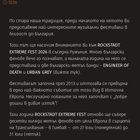
12:56
По стара наша традиция, преди началото на лятото ви
представяме най-интересните музикални фестивали в
близост до България.
ROCKSTADT
Този път ще насочим вниманието ви към
EXTREME FEST 2026
в съседна Румъния. Много български
фенове вече го познават, а миналата година на него се
ENGINEER OF
представиха и две български метъл банди –
DEATH
URBAN GREY
и
(
вижте тук
).
Фестивалът започна през 2013 и оттогава се превърна
в едно най-важното събитие от този вид в Източна
Европа. Неслучайно поканите за него започват с „Добре
дошли в дивия изток“!
ROCKSTADT EXTREME FEST
Тази година
отново ще събере
десетки хиляди метъл фенове от цяла Европа в сърцето
на Трансилвания – в Гимбав – от 27 юли (понеделник) до
31 юли (петък).