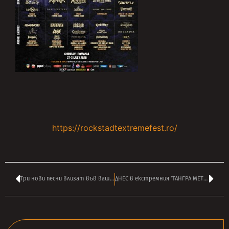
https://rockstadtextremefest.ro/
Три нови песни влизат във вашата РОК класация ТАНГРА ТОП 40 – гласувайте ТУК
ДНЕС в екстремния ‘ТАНГРА МЕТЪЛ ШОК’ на ВАСИЛ ВЪРБАНОВ в 14:00