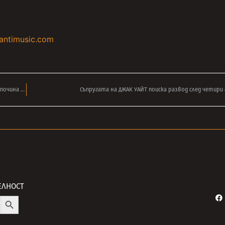
antimusic.com
Емблематичният певец на BLOOD, SWEAT & TEARS – Дейвид Клейтън-Томас почина на 84
Съпругата на ДЖАК УАЙТ поиска развод след четири
ЕЛНОСТ
Search Button