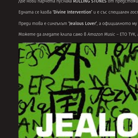
ROLLING STONES
Две нови парчета пуснаха
от предстоящ
‘Divine Intervention’
Едната се казва
и е със специален го
‘Jealous Lover’
Преди това е сингълът
, а официалното му
Можете да гледате клипа само в
Amazon Music
–
ЕТО ТУК
,