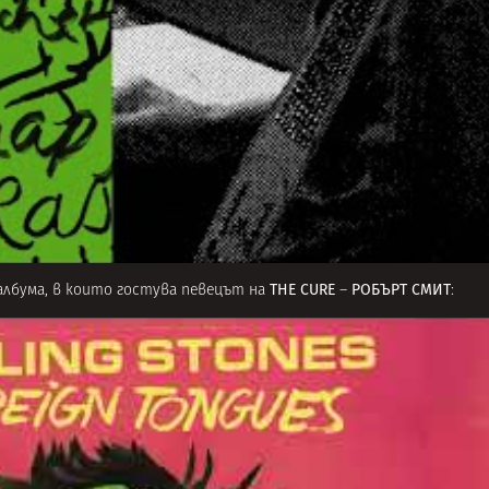
THE CURE
РОБЪРТ СМИТ
албума, в които гостува певецът на
–
: