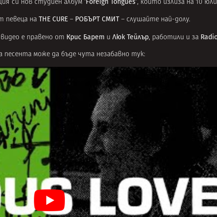
‘Foreign Tongues’
ия си нов студиен албум
, който излиза на 10 юл
THE CURE
РОБЪРТ СМИТ
ст певеца на
–
– слушайте най-долу.
Крис Барет
Люк Тейлър
Radi
 видео е правено от
и
, работили и за
 а песента може да бъде чута незабавно тук: