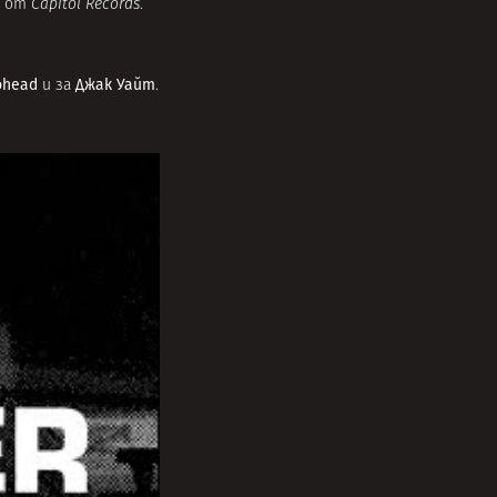
и от
Capitol Records
.
ohead
Джак Уайт
и за
.