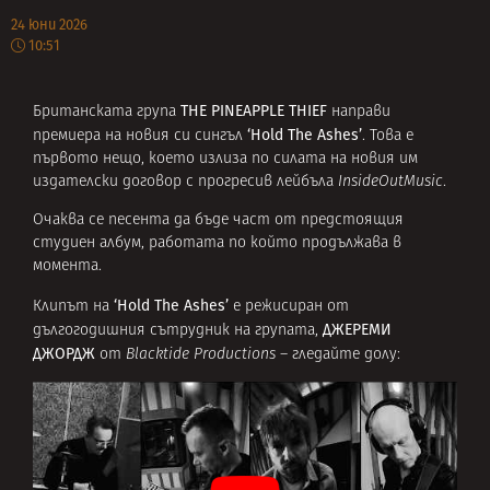
24 юни 2026
10:51
THE PINEAPPLE THIEF
Британската група
направи
‘Hold The Ashes’
премиера на новия си сингъл
. Това е
първото нещо, което излиза по силата на новия им
издателски договор с прогресив лейбъла
InsideOutMusic
.
Очаква се песента да бъде част от предстоящия
студиен албум, работата по който продължава в
момента.
‘Hold The Ashes’
Клипът на
е режисиран от
ДЖЕРЕМИ
дългогодишния сътрудник на групата,
ДЖОРДЖ
от
Blacktide Productions
– гледайте долу: