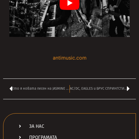
antimusic.com
Ето я новата песен на JASMINE WHALE – ‘Happiness Digger’
AC/DC, EAGLES и БРУС СПРИНГСТИЙН сред най-успешните турнета за първата половина на 2026
ЗА НАС
ПРОГРАМАТА