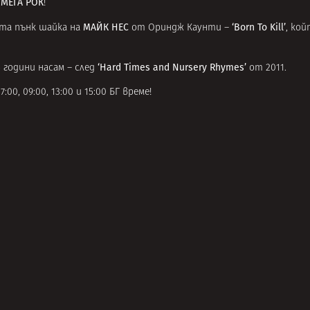
 МЕГА РОК
!
МАЙК НЕС
‘Born To Kill’
ата пънк шайка на
от Ориндж Каунти –
, кой
‘Hard Times and Nursery Rhymes’
 години насам – след
от 2011.
, 09:00, 13:00 и 15:00 БГ време!