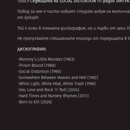
Седмицата на SOCIAL DISTORTION
радио ТАНГРА
Това е
по
Повод за нея е чисто новият студиен албум на митичн
от
Еpitaph
.
Той е осми в тяхната дискография, но и първи от цели 15
Не пропускайте специалните епизоди от поредицата в 07:00
ДИСКОГРАФИЯ:
-Mommy’s Little Monster (1983)
-Prison Bound (1988)
-Social Distortion (1990)
-Somewhere Between Heaven and Hell (1992)
-White Light, White Heat, White Trash (1996)
-Sex, Love and Rock ‘n’ Roll (2004)
-Hard Times and Nursery Rhymes (2011)
-Born to Kill (2026)